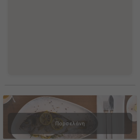
Πορσελάνη