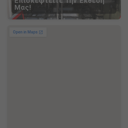
Επισκεφτείτε Την Έκθεση
Μας!