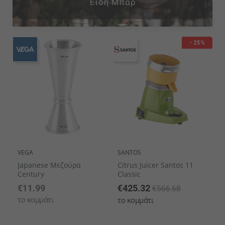
Ειδη Μπαρ
- 25%
VEGA
SANTOS
Japanese Μεζούρα
Citrus Juicer Santos 11
Century
Classic
€11.99
€425.32
€566.68
το κομμάτι
το κομμάτι