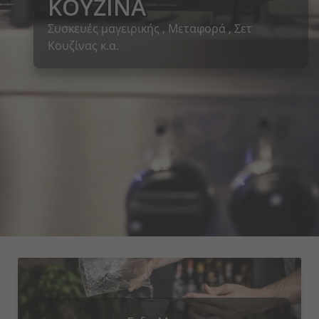
ΚΟΥΖΊΝΑ
Συσκευές μαγειρικής , Μεταφορά , Σετ
τ σερβίτσιων
ήρια καφέ & τσαγιού
ταλάκια του γλυκού
ικα Εξωτερικου Χωρου
κευές κουζίνας
νοιχτήρια
ευές θέρμανσης
ακοσμητικά μπωλ
σεις Τραπεζιών
ταντ καρτών
ουτιά κέικ
Χαλιά
Αλατιέρες
Ποτήρια νερού
Μαχαίρια ορεκτικών/δεσποτικών
Μηχανες Παραγωγης Παγου
Είδη πιτσαρίας
Καλαμάκια
Αξεσουάρ μπουφέ
Πασχαλινή διακόσμηση
Τραπέζια
Σέικερ ζάχαρης
Γυαλιά με περιστρεφόμενη κορυφή
Πιπεριέρες
Γυάλινα βάζα
Κουτάλια εσπρέσο
Μηχανηματα Αρτοποιειας-Ζαχαροπλαστικης
Μεταφορά
Διανεμητές ροφημάτων
Σταντ μπουφέ
Αποξηραμένα λουλούδια
Πολυθρόνες
Μύλοι αλατιού
Μπουκάλια με περιστρεφόμενο καπάκι
Κάδοι επιτραπέζιων απορριμμάτων πρωινού
Ποτήρια με καπάκι
Κουτάλια ορεκτικών/γλυκών
Μηχανηματα Κατεργασιας
Έπιπλα από ανοξείδωτο χάλυβα
Παγομηχανές
Γυάλινες καμπάνες
Επιτοίχια διακοσμητικά
Σταχτοδοχεία
Μύλοι πιπεριού
Αυγοθήκες
Μίνι ποτήρια
Μαχαίρια πίτσας
Μικροσυσκευες Ζεστης Κουζινας Snack
Σετ κουζίνας
Μηχανές ζεστού νερού
Διακοσμητικές φιγούρες
Αξεσουάρ επίπλων
Μύλοι μπαχαρικών
Σταντ
Κουζίνας κ.α.
ρτοπετσετοθήκες
ετ ποτηριών
χαίρια μπριζόλας
ευες Cafe-Παγωτου
γαλεία κουζίνας
nger food
τιανεμικά φανάρια
πλα service
Θήκες λογαριασμών / Οδοντογλυφίδων
Βάζα με καπάκι ασφαλείας
Κουτάλια παγωτού
Υγιεινη, Περιβαλλον & Haccp
Δοχεία Τροφίμων
Διανεμητές δημητριακών
Διακοσμητικά πιάτα
Σκαμπό
Μίνι επιτραπέζια σκεύη
Σειρές ποτηριών
Κουτάλια σούπας
Αποθήκες πάγου
Οργάνωση μπουφέ
Παιδικά έπιπλα
Γλάστρες
Bonna Premium Πορσελάνες
Ποτήρια ουίσκι
Μαχαίρια βουτύρου
Διανεμητές ροφημάτων
Διακοσμητικά στοιχεία
Καλόγεροι
Σερβίτσια από δίθραυστο γυαλί
Μπωλ / Σαλατιέρες
Κουτάλια κοκτέιλ
Επισήμανση μπουφέ
Κεριά LED
Φωτιζόμενα έπιπλα
οι Πορσελάνης
τάλια latte macchiato
σκοι μπουφέ
ακοσμητικά σταντ
ρές επίπλων
Μικρά μπωλ / Σαγανάκια / Ramekin
Μαχαίρια ψαριών
Ζαχαριέρες
Πλαστικά επιτραπέζια σκεύη
Κουτάλια γκουρμέ
Μίνι μαχαιροπήρουνα
Σειρά πορσελάνης
Σειρά μαχαιροπήρουνων
Σαλαμάνδρες
Ξύλινα Είδη Σερβιρίσματος/ Παρουσίασης