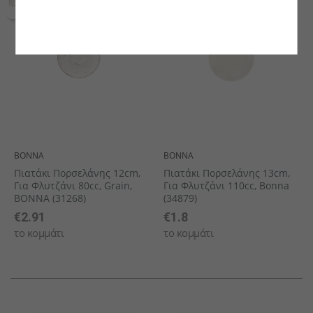
BONNA
BONNA
Πιατάκι Πορσελάνης 12cm,
Πιατάκι Πορσελάνης 13cm,
Για Φλυτζάνι 80cc, Grain,
Για Φλυτζάνι 110cc, Bonna
BONNA (31268)
(34879)
€2.91
€1.8
το κομμάτι
το κομμάτι