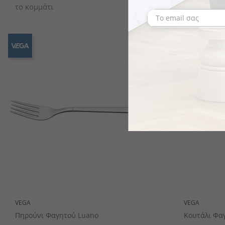
το κομμάτι
το κομμάτι
VEGA
VEGA
Πηρούνι Φαγητού Luano
Κουτάλι Φα