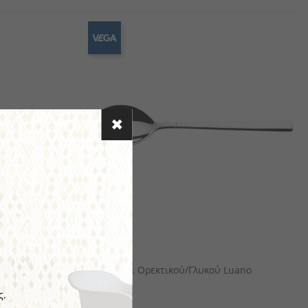
αιροπήρουνων
πορσελάνης
αμάνδρες
Ξύλινα Είδη Σερβιρίσματος/ Παρουσίασης
VEGA
Luano
Κουτάλι Ορεκτικού/γλυκού Luano
ς.
€3.12