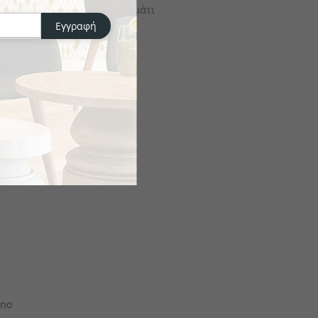
το κομμάτι
Εγγραφή
ano