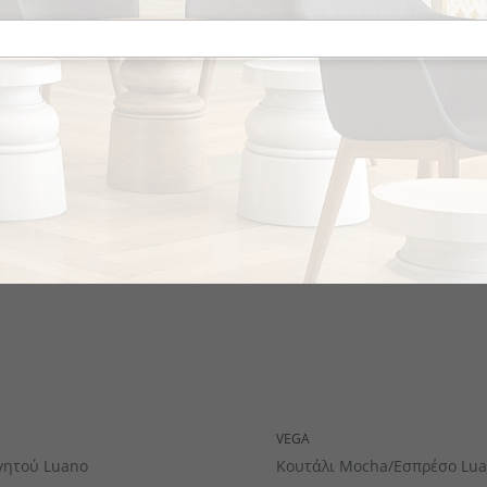
το κομμάτι
VEGA
γητού Luano
Κουτάλι Mocha/Εσπρέσο Lu