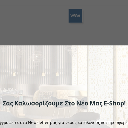
ekin
ν
Πλαστικά επιτραπέζια σκεύη
Μίνι μαχαιροπήρουνα
Κουτάλια γκουρμέ
Σειρά μαχ
Σειρά 
Σαλ
Σας Καλωσορίζουμε Στο Νέο Μας E-Shop!
VEGA
φέ Luano
Πηρούνι Ορεκτικού/γλυκού 
γγραφείτε στο Newsletter μας για νέους καταλόγους και προσφορέ
€3.12