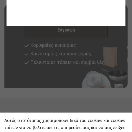
Εγγραφή στο newsletter τώρα
Εγγραφή
Κορυφαίες ευκαιρίες
Καινοτομίες και προσφορές
Tελευταίες τάσεις και συμβουλές
keyboard_arrow_down
Υπηρεσίες & Πληροφορίες
Αυτός ο ιστότοπος χρησιμοποιεί δικά του cookies και cookies
τρίτων για να βελτιώσει τις υπηρεσίες μας και να σας δείξει
keyboard_arrow_down
E-Shop