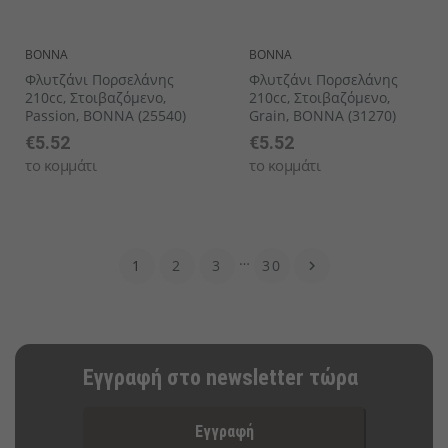
BONNA
BONNA
Φλυτζάνι Πορσελάνης
Φλυτζάνι Πορσελάνης
210cc, Στοιβαζόμενo,
210cc, Στοιβαζόμενo,
Passion, BONNA (25540)
Grain, BONNA (31270)
€5.52
€5.52
το κομμάτι
το κομμάτι
…
1
2
3
30

Εγγραφή στο newsletter τώρα
Εγγραφή