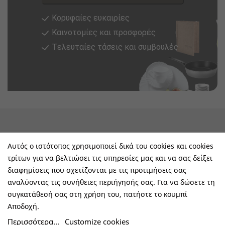
Κορυφαίες ευκαιρίες
Καινοτομίες και προσφορές
Tελευταίες τάσεις και συμβουλές
keyboard_arrow_down
Υπηρεσίες & Πληροφορίες
Αυτός ο ιστότοπος χρησιμοποιεί δικά του cookies και cookies
τρίτων για να βελτιώσει τις υπηρεσίες μας και να σας δείξει
keyboard_arrow_down
E-Shop
διαφημίσεις που σχετίζονται με τις προτιμήσεις σας
αναλύοντας τις συνήθειες περιήγησής σας. Για να δώσετε τη
keyboard_arrow_down
Τα Οφέλη Σας Μαζί Μας
συγκατάθεσή σας στη χρήση του, πατήστε το κουμπί
Αποδοχή.
keyboard_arrow_down
Ακολουθήστε Μας
Περισσότερα...
Customize cookies