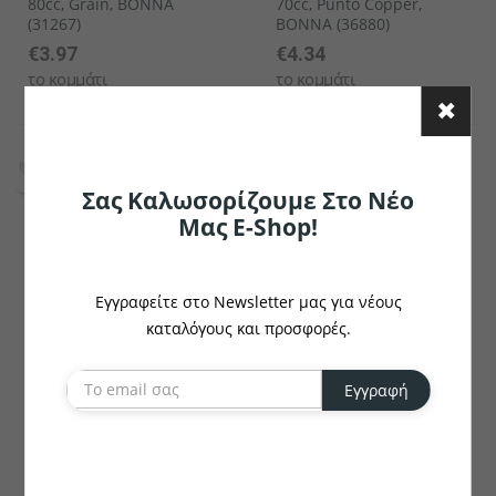
80cc, Grain, BONNA
70cc, Punto Copper,
(31267)
BONNA (36880)
€3.97
€4.34
το κομμάτι
το κομμάτι
Σας Καλωσορίζουμε Στο Νέο
Μας E-Shop!
Εγγραφείτε στο Newsletter μας για νέους
καταλόγους και προσφορές.
BONNA
BONNA
Εγγραφή
Φλυτζάνι Πορσελάνης
Φλυτζάνι Πορσελάνης
70cc, Core, BONNA
350cc, Rita, BONNA
(35163)
(36927)
€3.16
€4.53