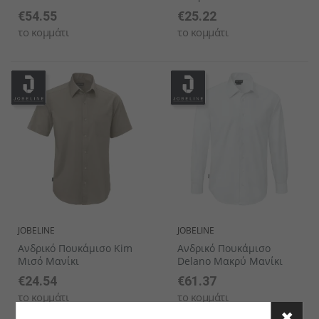
€54.55
€25.22
το κομμάτι
το κομμάτι
JOBELINE
JOBELINE
Ανδρικό Πουκάμισο Kim
Ανδρικό Πουκάμισο
Μισό Μανίκι
Delano Μακρύ Μανίκι
€24.54
€61.37
το κομμάτι
το κομμάτι