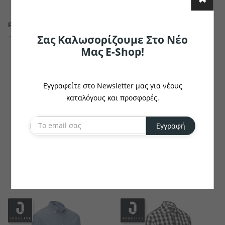
Σας Καλωσορίζουμε Στο Νέο
Μας E-Shop!
Εγγραφείτε στο Newsletter μας για νέους
καταλόγους και προσφορές.
PULSIVA
JOBELINE
Εγγραφή
Ανδρικό Πουκάμισο Tom
Ανδρικό Πουκάμισο
Harper Μακρύ Μανίκι
€17.72
€27.27
το κομμάτι
το κομμάτι