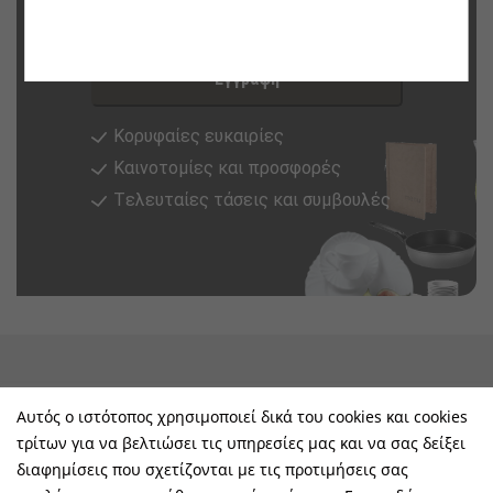
Εγγραφή στο newsletter τώρα
Εγγραφή
Κορυφαίες ευκαιρίες
Καινοτομίες και προσφορές
Tελευταίες τάσεις και συμβουλές
keyboard_arrow_down
Υπηρεσίες & Πληροφορίες
Αυτός ο ιστότοπος χρησιμοποιεί δικά του cookies και cookies
τρίτων για να βελτιώσει τις υπηρεσίες μας και να σας δείξει
keyboard_arrow_down
E-Shop
διαφημίσεις που σχετίζονται με τις προτιμήσεις σας