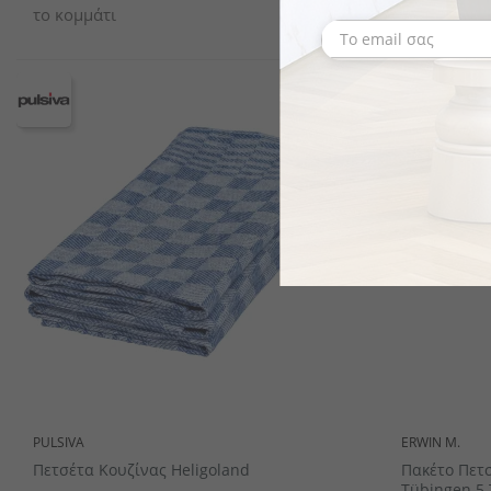
το κομμάτι
το κομμάτι
PULSIVA
ERWIN M.
Πετσέτα Κουζίνας Heligoland
Πακέτο Πετσ
Tübingen 5 