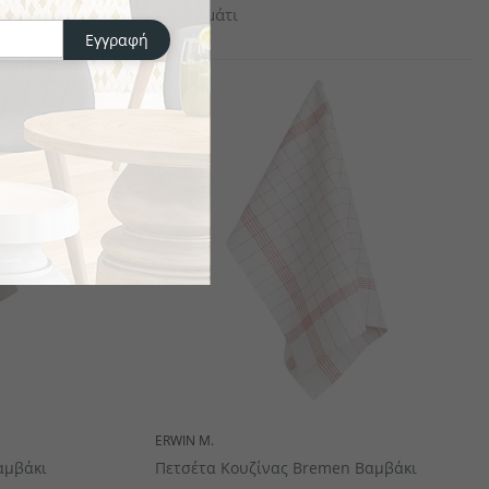
το κομμάτι
Εγγραφή
ERWIN M.
αμβάκι
Πετσέτα Κουζίνας Bremen Βαμβάκι