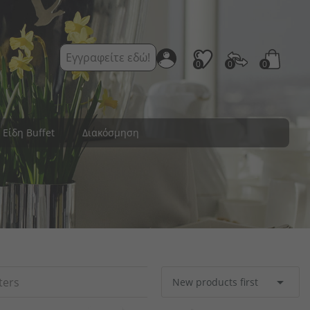
Εγγραφείτε εδώ!
0
0
0
Είδη Buffet
Διακόσμηση
ύη σερβιρίσματος
 & Sous Vide Cooking
κά παπούτσια
ύ και πιπεριού
τα ξενοδοχείων
ρίθμησης τραπεζιών
ύμενες συσκευασίες
χαιροπήρουνα
ervice & Spa
Latte Macchiato
τικά κολωνάκια
ός κουζίνας
η αποστάσεων
ιες τραπεζιών
ζομάντιλα
 Μπουφέ
ανές καφέ
μπες LED
eady
Καράφες / Κανάτες / Μπουκάλια
Είδη ζαχαροπλαστικής / αρτοποιείου
Χριστουγεννιάτικη διακόσμηση
Προστατευτικά διαχωριστικά
Εμπορευματοκιβώτια μεταφοράς
Συστήματα Διαχωρισμού
Επιφάνειες αποστράγγισης
Μαξιλάρια καθισμάτων
Παραδοσιακή μόδα
Μαρκαδόροι πίνακα
Αλάτι και πιπέρι
Είδη μπάνιου
Ανεμιστήρες
Bed linens
Πηρούνια
Κανάτες
Ψωμιέρες
αιροπήρουνων
 διαχωρισμού
τικοι Φουρνοι
ρ ξενοδοχείων
ς κουζίνας
ες τσαγιού
ς & κανάτες
ια για σνακ
ς ενηλίκων
ς ποτηριών
ικά τασάκια
κες μενού
νητά φυτά
κά Είδη
εία πάγου
υπιέρες
Σακούλες τροφίμων & ταινίες
Κατάλογος προμηθευτών
Διάφορα διακοσμητικά
Συστήματα μπουφέ
Έπιπλα ανά θέματα
Συσκευές εστίασης
Σταντ μπουκαλιών
Κύπελλα παγωτού
Ζεστη Κουζινα
Είδη καθαρισμού
Κουτάλια αυγών
Παιδικές μάσκες
Βουτυριέρες
Σταντ μενού
Ζαχαριέρες
Κουβέρτες

lters
New products first