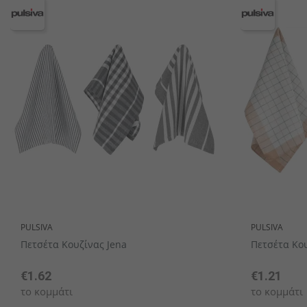
Θερμαντικα Εξωτερικου Χωρου
Ποτήρια καφέ & τσαγιού
Συσκευές θέρμανσης
Κουταλάκια του γλυκού
Συσκευές κουζίνας
Διακοσμητικά μπωλ
Βάσεις Τραπεζιών
Σετ σερβίτσιων
Σταντ καρτών
Κουτιά κέικ
Ανοιχτήρια
Χαλιά
Μαχαίρια ορεκτικών/δεσποτ
Μηχανες Παραγωγης Παγο
Γυαλιά με περιστρεφόμενη κο
Πασχαλινή διακόσμ
Αξεσουάρ μπουφέ
Είδη πιτσαρίας
Σέικερ ζάχαρης
Ποτήρια νερού
Καλαμάκια
Τραπέζια
Αλατιέρες
PULSIVA
PULSIVA
Συσκευες Cafe-Παγωτου
Αντιανεμικά φανάρια
Μαχαίρια μπριζόλας
Χαρτοπετσετοθήκες
Εργαλεία κουζίνας
Έπιπλα service
Finger food
Σετ ποτηριών
Θήκες λογαριασμών / Οδοντογλυ
Υγιεινη, Περιβαλλον & Haccp
Βάζα με καπάκι ασφα
Διανεμητές δημητρι
Διακοσμητικά πιά
Κουτάλια παγωτο
Δοχεία Τροφίμων
Σκαμπό
Πετσέτα Κουζίνας Jena
Πετσέτα Κου
€1.62
€1.21
το κομμάτι
το κομμάτι