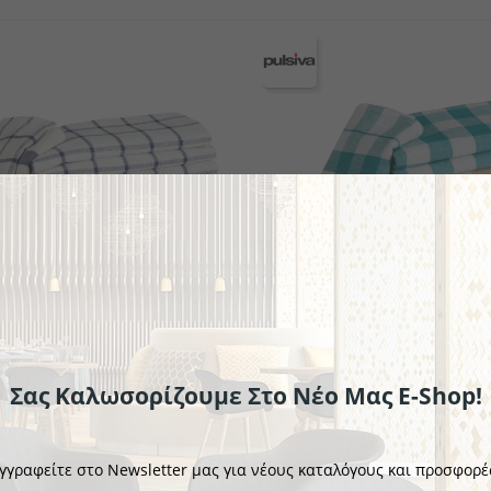
ekin
ν
Πλαστικά επιτραπέζια σκεύη
Μίνι μαχαιροπήρουνα
Κουτάλια γκουρμέ
Σειρά μαχ
Σειρά 
Σαλ
Σας Καλωσορίζουμε Στο Νέο Μας E-Shop!
PULSIVA
υζίνας Oland
Πετσέτα Κουζίνας Vilm
γγραφείτε στο Newsletter μας για νέους καταλόγους και προσφορέ
€1.08