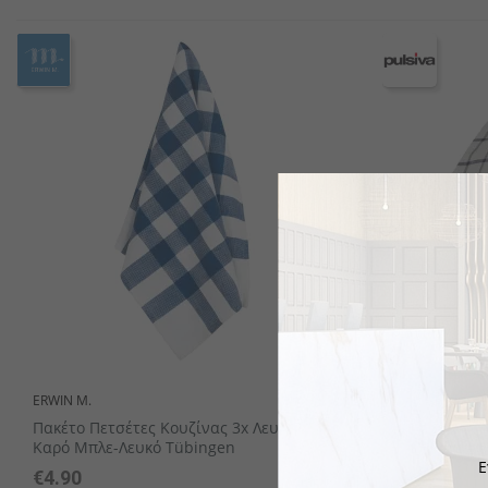
Κουτάλια latte macchiato
Δίσκοι Πορσελάνης
Διακοσμητικά σταντ
Σειρές επίπλων
Δίσκοι μπουφέ
Μικρά μπωλ / Σαγανάκια / Ram
Μαχαίρια ψαριώ
Ζαχαριέρες
ERWIN M.
PULSIVA
Πακέτο Πετσέτες Κουζίνας 3x Λευκές, 2x
Πετσέτα Κο
Καρό Μπλε-Λευκό Tübingen
Ε
€4.90
€1.35