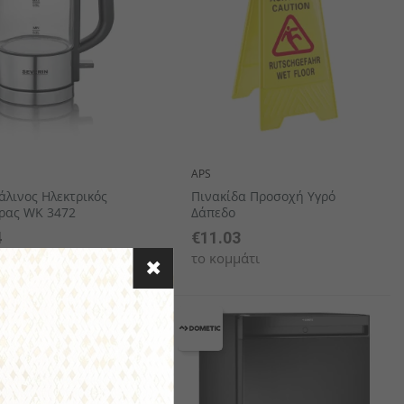
APS
άλινος Ηλεκτρικός
Πινακίδα Προσοχή Υγρό
ρας WK 3472
Δάπεδο
4
€11.03
άτι
το κομμάτι