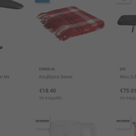
ekin
ν
Πλαστικά επιτραπέζια σκεύη
Μίνι μαχαιροπήρουνα
Κουτάλια γκουρμέ
Σειρά μαχ
Σειρά 
Σαλ
ERWIN M.
JVD
m Με
Κουβέρτα Davos
Μίνι Σι
€18.40
€75.0
το κομμάτι
το κομμ