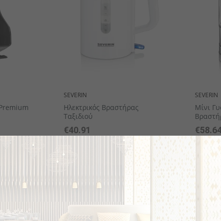
SEVERIN
SEVERIN
 Premium
Ηλεκτρικός Βραστήρας
Μίνι Γυ
Ταξιδιού
Βραστή
€40.91
€58.6
το κομμάτι
το κομμ