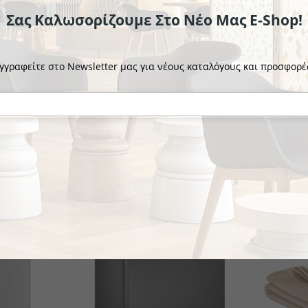
Σας Καλωσορίζουμε Στο Νέο Μας E-Shop!
γγραφείτε στο Newsletter μας για νέους καταλόγους και προσφορέ
SEVERIN
SEVERIN
igia
Ηλεκτρικός Βραστήρας WK
Ηλεκτρ
3469
3409
€58.64
€62.7
το κομμάτι
το κομμ