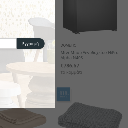
ς.
Εγγραφή
DOMETIC
ικός Βραστήρας WK
Μίνι Μπαρ Ξενοδοχείου HiPro
Alpha N40S
3
€786.57
άτι
το κομμάτι