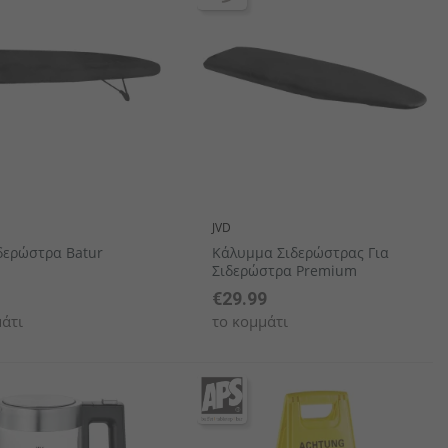
αιροπήρουνων
πορσελάνης
αμάνδρες
Ξύλινα Είδη Σερβιρίσματος/ Παρουσίασης
JVD
δερώστρα Batur
Κάλυμμα Σιδερώστρας Για
Σιδερώστρα Premium
1
€29.99
άτι
το κομμάτι