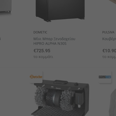
DOMETIC
PULSIVA
8
Μίνι Μπαρ Ξενοδοχείου
Κουβέρτ
HIPRO ALPHA N30S
€725.95
€10.9
το κομμάτι
το κομμ