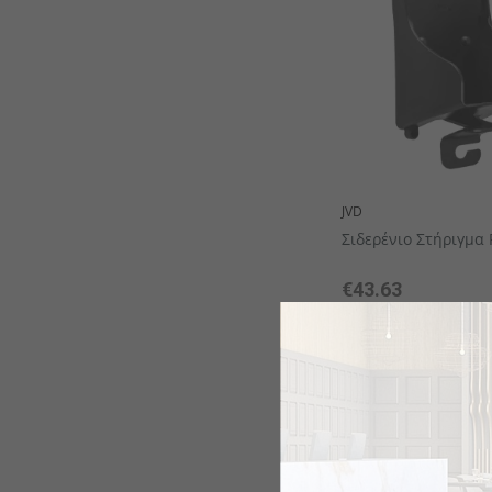
JVD
Σιδερένιο Στήριγμα
€43.63
το κομμάτι