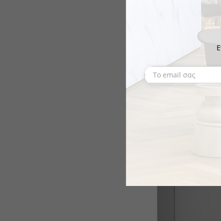
Ε
PULSIVA
Βάση Αποσκευών Val
Ανοιχτό Δρυς
€90.92
το κομμάτι