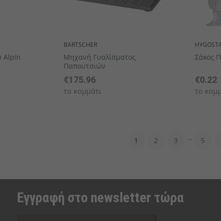
BARTSCHER
HYGOST
 Alpin
Μηχανή Γυαλίσματος
Σάκος Π
Παπουτσιών
€175.96
€0.22
το κομμάτι
το κομμ
…
1
2
3
5
Εγγραφή στο newsletter τώρα