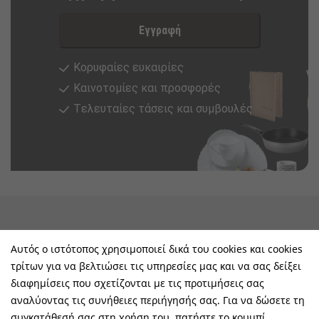
Εγγραφή
Κορυφαίες ευκαιρίες
Καινοτομίες και προσφορές
Tελευταίες τάσεις και συμβουλές
keyboard_arrow_down
Υπηρεσίες & Πληροφορίες
Αυτός ο ιστότοπος χρησιμοποιεί δικά του cookies και cookies
τρίτων για να βελτιώσει τις υπηρεσίες μας και να σας δείξει
keyboard_arrow_down
E-Shop
διαφημίσεις που σχετίζονται με τις προτιμήσεις σας
αναλύοντας τις συνήθειες περιήγησής σας. Για να δώσετε τη
keyboard_arrow_down
Τα Οφέλη Σας Μαζί Μας
συγκατάθεσή σας στη χρήση του, πατήστε το κουμπί