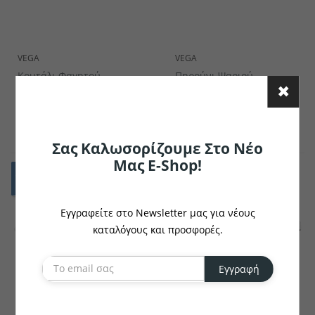
VEGA
VEGA
Κουτάλι Φαγητού
Πηρούνι Ψαριού
Controverse
Controverse
€3.94
€4.08
το κομμάτι
το κομμάτι
Σας Καλωσορίζουμε Στο Νέο
Μας E-Shop!
Εγγραφείτε στο Newsletter μας για νέους
καταλόγους και προσφορές.
Εγγραφή