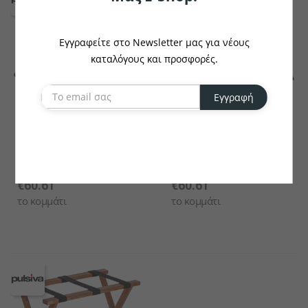
Εγγραφείτε στο Newsletter μας για νέους
καταλόγους και προσφορές.
Εγγραφή
PULSIVA
PULSIVA
Βάση Αποσκευών Casea
Βάση Αποσκευών Casea
€60.61
€60.61
το κομμάτι
το κομμάτι