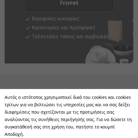
Εγγραφή
Κορυφαίες ευκαιρίες
Καινοτομίες και προσφορές
Tελευταίες τάσεις και συμβουλές
keyboard_arrow_down
Υπηρεσίες & Πληροφορίες
Αυτός ο ιστότοπος χρησιμοποιεί δικά του cookies και cookies
τρίτων για να βελτιώσει τις υπηρεσίες μας και να σας δείξει
keyboard_arrow_down
E-Shop
διαφημίσεις που σχετίζονται με τις προτιμήσεις σας
αναλύοντας τις συνήθειες περιήγησής σας. Για να δώσετε τη
keyboard_arrow_down
Τα Οφέλη Σας Μαζί Μας
συγκατάθεσή σας στη χρήση του, πατήστε το κουμπί
Αποδοχή.