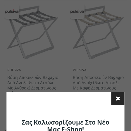
PULSIVA
PULSIVA
Βάση Αποσκευών Bagagio
Βάση Αποσκευών Bagagio
Από Ανοξείδωτο Ατσάλι
Από Ανοξείδωτο Ατσάλι
Με Ανθρακί Δερμάτινους
Με Καφέ Δερμάτινους
Ιμάντες
Ιμάντες
€172.77
€172.77
το κομμάτι
το κομμάτι
Σας Καλωσορίζουμε Στο Νέο
Μας E-Shop!