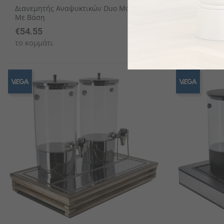
Διανεμητής Αναψυκτικών Duo Modesto
Διανεμητής
Με Βάση
Διπλός 1/1
€54.55
€722.92
το κομμάτι
το κομμάτι