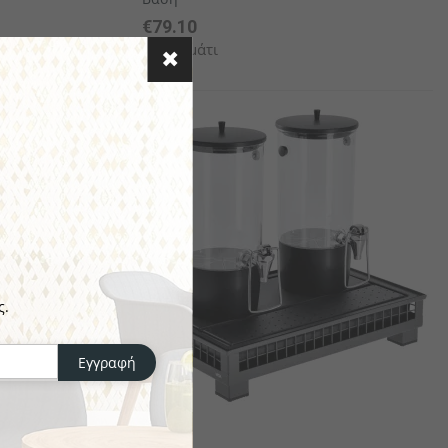
€79.10
το κομμάτι
ς.
Εγγραφή
VEGA