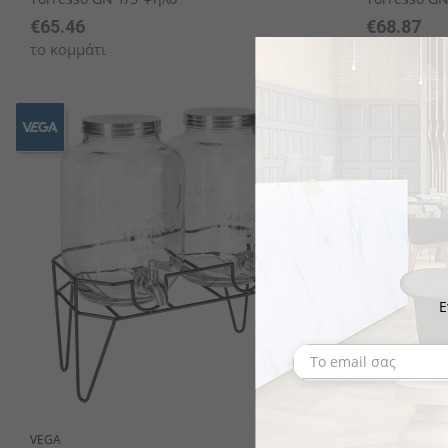
€65.46
€68.87
το κομμάτι
το κομμάτι
Ε
VEGA
VEGA