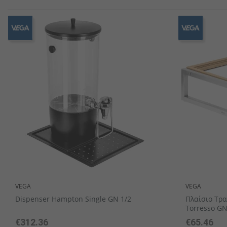
Κουτάλια latte macchiato
Δίσκοι Πορσελάνης
Διακοσμητικά σταντ
Σειρές επίπλων
Δίσκοι μπουφέ
Μικρά μπωλ / Σαγανάκια / Ram
Μαχαίρια ψαριώ
Ζαχαριέρες
VEGA
VEGA
Dispenser Hampton Single GN 1/2
Πλαίσιο Τρα
Torresso GN
€312.36
€65.46