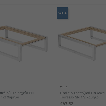
ekin
ν
Πλαστικά επιτραπέζια σκεύη
Μίνι μαχαιροπήρουνα
Κουτάλια γκουρμέ
Σειρά μαχ
Σειρά 
Σαλ
VEGA
πεζιού Για Δοχείο GN
Πλαίσιο Τραπεζιού Για Δοχε
 1/3 Χαμηλό
Torresso GN 1/2 Χαμηλό
€67.52