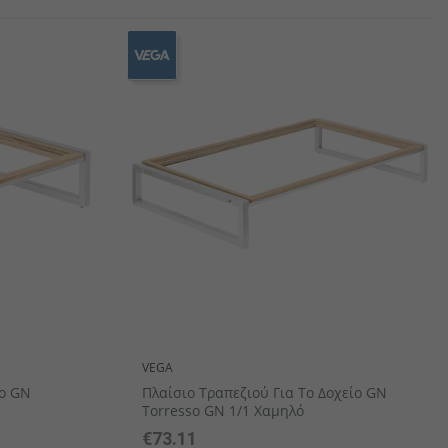
αιροπήρουνων
πορσελάνης
αμάνδρες
Ξύλινα Είδη Σερβιρίσματος/ Παρουσίασης
VEGA
ίο GN
Πλαίσιο Τραπεζιού Για Το Δοχείο GN
Torresso GN 1/1 Χαμηλό
€73.11