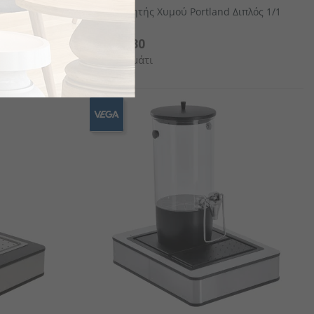
/1 Montana
Διανεμητής Χυμού Portland Διπλός 1/1
€613.80
το κομμάτι