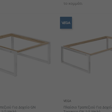
το κομμάτι
VEGA
πεζιού Για Δοχείο GN
Πλαίσιο Τραπεζιού Για Δοχε
 1/2 Ψηλό
Torresso GN 1/1 Ψηλό