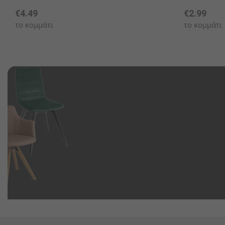
€4.49
€2.99
το κομμάτι
το κομμάτι