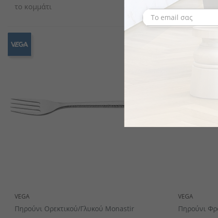
το κομμάτι
το κομμάτι
VEGA
VEGA
Πηρούνι Ορεκτικού/γλυκού Monastir
Πηρούνι Φρ