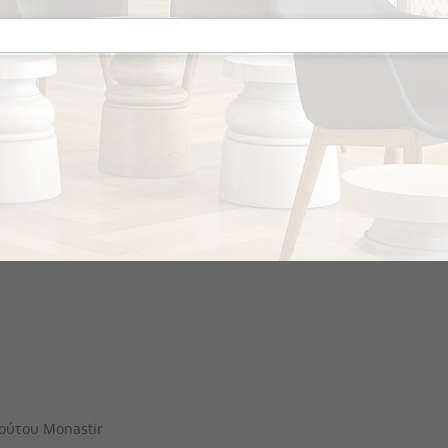
το κομμάτι
ούτου Monastir