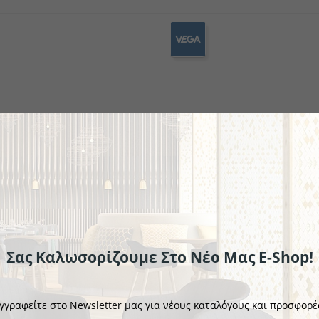
ekin
ν
Πλαστικά επιτραπέζια σκεύη
Μίνι μαχαιροπήρουνα
Κουτάλια γκουρμέ
Σειρά μαχ
Σειρά 
Σαλ
Σας Καλωσορίζουμε Στο Νέο Μας E-Shop!
VEGA
γητού Monastir
Κουτάλι Καφέ Monastir
γγραφείτε στο Newsletter μας για νέους καταλόγους και προσφορέ
€2.71