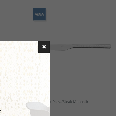
αιροπήρουνων
πορσελάνης
αμάνδρες
Ξύλινα Είδη Σερβιρίσματος/ Παρουσίασης
VEGA
Μαχαίρι Pizza/Steak Monastir
ς.
€6.40