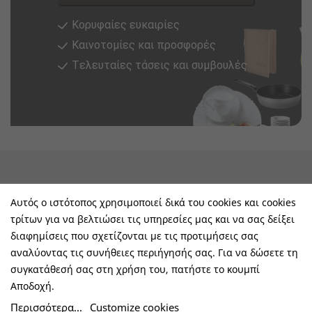
Κορυφαίες ευκαιρίες
Καινοτομίες και προσφορές
Tελευταίες τάσεις και συμβουλές
keyboard_arrow_down
Υπηρεσίες & Πληροφορίες
Αυτός ο ιστότοπος χρησιμοποιεί δικά του cookies και cookies
τρίτων για να βελτιώσει τις υπηρεσίες μας και να σας δείξει
keyboard_arrow_down
E-Shop
διαφημίσεις που σχετίζονται με τις προτιμήσεις σας
αναλύοντας τις συνήθειες περιήγησής σας. Για να δώσετε τη
keyboard_arrow_down
Τα Οφέλη Σας Μαζί Μας
συγκατάθεσή σας στη χρήση του, πατήστε το κουμπί
Αποδοχή.
keyboard_arrow_down
Ακολουθήστε Μας
Περισσότερα...
Customize cookies