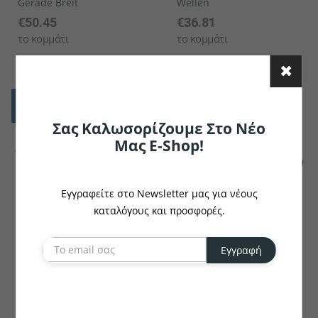
Gerade Breit
Wellen
€50.45
€36.81
το κομμάτι
το κομμάτι
Σας Καλωσορίζουμε Στο Νέο
Μας E-Shop!
Εγγραφείτε στο Newsletter μας για νέους
καταλόγους και προσφορές.
VEGA
GIESSER
Εγγραφή
Μαχαίρι Ξεκοκαλίσματος
Μαχαίρι Ξεκοκαλίσματος/
Aurora
Μαχαίρι Φιλεταρίσματος
PrimeLine Μεσαίο
€68.19
€19.08
το κομμάτι