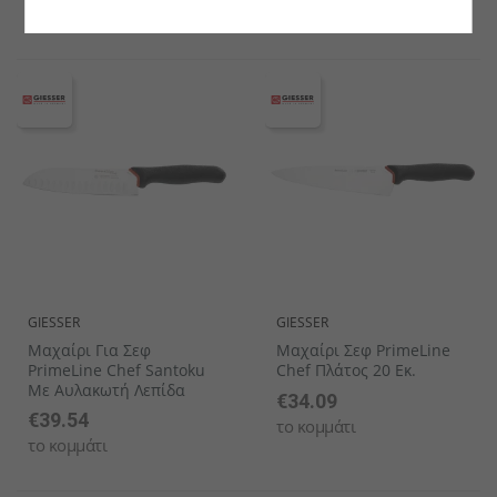
το κομμάτι
GIESSER
GIESSER
Μαχαίρι Για Σεφ
Μαχαίρι Σεφ PrimeLine
PrimeLine Chef Santoku
Chef Πλάτος 20 Εκ.
Με Αυλακωτή Λεπίδα
€34.09
€39.54
το κομμάτι
το κομμάτι