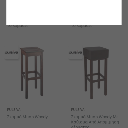
Σκαμπό Μπαρ Toronto
Σκαμπό Μπαρ Rotondo
€180.35
€133.05
το κομμάτι
το κομμάτι
PULSIVA
PULSIVA
Σκαμπό Μπαρ Woody
Σκαμπό Μπαρ Woody Με
Κάθισμα Από Απομίμηση
Δέρματος