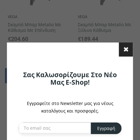
VEGA
VEGA
Σκαμπό Μπαρ Metalio Με
Σκαμπό Μπαρ Metalio Με
Κάθισμα Με Επένδυση
Ξύλινο Κάθισμα
€204.60
€189.44
το κομμάτι
το κομμάτι
Σας Καλωσορίζουμε Στο Νέο
Μας E-Shop!
Εγγραφείτε στο Newsletter μας για νέους
καταλόγους και προσφορές.
Εγγραφή
VEGA
VEGA