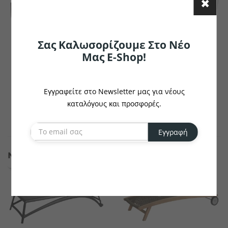
Σας Καλωσορίζουμε Στο Νέο
Μας E-Shop!
VEGA
SIESTA
Ξαπλώστρα Metropolitan
Ξαπλώστρα Havana
Εγγραφείτε στο Newsletter μας για νέους
€468.31
καταλόγους και προσφορές.
€151.54
το κομμάτι
το κομμάτι
Εγγραφή