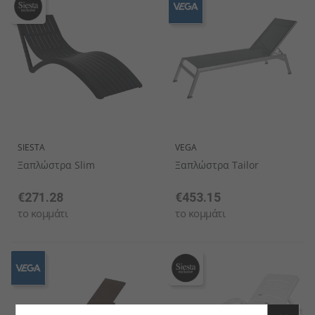
SIESTA
VEGA
Ξαπλώστρα Slim
Ξαπλώστρα Tailor
€271.28
€453.15
το κομμάτι
το κομμάτι