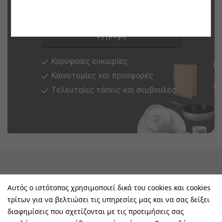
Εγγραφή στο newsletter τώρα
Εγγραφή
Κορυφαίες ευκαιρίες
Καινοτομίες και προσφορές
Tελευταίες τάσεις και συμβουλές
keyboard_arrow_down
Υπηρεσίες & Πληροφορίες
Αυτός ο ιστότοπος χρησιμοποιεί δικά του cookies και cookies
τρίτων για να βελτιώσει τις υπηρεσίες μας και να σας δείξει
keyboard_arrow_down
E-Shop
διαφημίσεις που σχετίζονται με τις προτιμήσεις σας