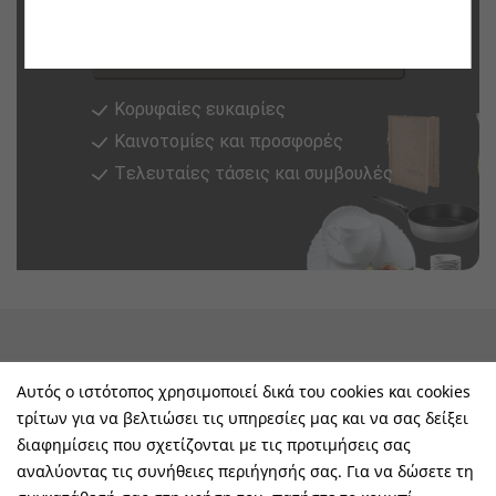
Εγγραφή
Κορυφαίες ευκαιρίες
Καινοτομίες και προσφορές
Tελευταίες τάσεις και συμβουλές
keyboard_arrow_down
Υπηρεσίες & Πληροφορίες
Αυτός ο ιστότοπος χρησιμοποιεί δικά του cookies και cookies
τρίτων για να βελτιώσει τις υπηρεσίες μας και να σας δείξει
keyboard_arrow_down
E-Shop
διαφημίσεις που σχετίζονται με τις προτιμήσεις σας
αναλύοντας τις συνήθειες περιήγησής σας. Για να δώσετε τη
keyboard_arrow_down
Τα Οφέλη Σας Μαζί Μας