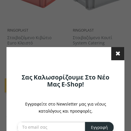
RINGOPLAST
RINGOPLAST
Στοιβαζόμενο Κιβώτιο
Στοιβαζόμενο Κουτί
Euro Κλειστό
System Catering
€12.26
€10.64
το κομμάτι
το κομμάτι
Σας Καλωσορίζουμε Στο Νέο
Μας E-Shop!
Εγγραφείτε στο Newsletter μας για νέους
καταλόγους και προσφορές.
Εγγραφή