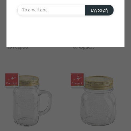
Εγγραφή
BORMIOLI ROCCO
BORMIOLI ROCCO
Μπουκάλι Siny Με
Ποτήρι Siny Με Καπάκι
Καπάκι
€3.40
€4.08
το κομμάτι
το κομμάτι