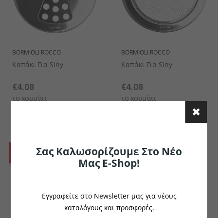
BORMIOLI ROCCO
BORMIOLI ROCCO
Καπάκι Για Siny
Καπάκι Για Siny
€4.08
€4.08
το κομμάτι
το κομμάτι
Σας Καλωσορίζουμε Στο Νέο
Μας E-Shop!
Εγγραφείτε στο Newsletter μας για νέους
καταλόγους και προσφορές.