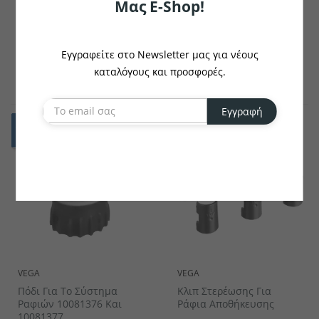
Μας E-Shop!
Σετ Ραφιών Store
Παλέτα Δαπέδου Solid
€341.12
€6.41
Εγγραφείτε στο Newsletter μας για νέους
το κομμάτι
το κομμάτι
καταλόγους και προσφορές.
Εγγραφή
VEGA
VEGA
Πόδι Για Το Σύστημα
Κλιπ Στερέωσης Για
Ραφιών 10081376 Και
Ράφια Αποθήκευσης
10081377