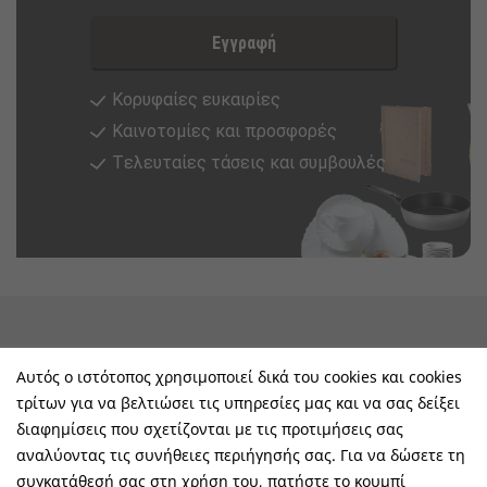
Εγγραφή
Κορυφαίες ευκαιρίες
Καινοτομίες και προσφορές
Tελευταίες τάσεις και συμβουλές
keyboard_arrow_down
Υπηρεσίες & Πληροφορίες
Αυτός ο ιστότοπος χρησιμοποιεί δικά του cookies και cookies
τρίτων για να βελτιώσει τις υπηρεσίες μας και να σας δείξει
keyboard_arrow_down
E-Shop
διαφημίσεις που σχετίζονται με τις προτιμήσεις σας
αναλύοντας τις συνήθειες περιήγησής σας. Για να δώσετε τη
keyboard_arrow_down
Τα Οφέλη Σας Μαζί Μας
συγκατάθεσή σας στη χρήση του, πατήστε το κουμπί