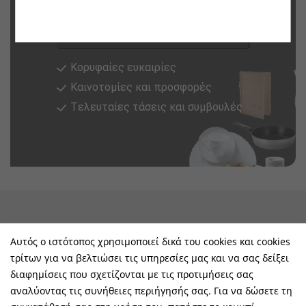
Εγγραφή
Κορυφαίες ευκαιρίες
Καινοτομίες και προσφορές
Tελευταίες τάσεις και συμβουλές
keyboard_arrow_down
Υπηρεσίες & Πληροφορίες
Αυτός ο ιστότοπος χρησιμοποιεί δικά του cookies και cookies
τρίτων για να βελτιώσει τις υπηρεσίες μας και να σας δείξει
keyboard_arrow_down
E-Shop
διαφημίσεις που σχετίζονται με τις προτιμήσεις σας
αναλύοντας τις συνήθειες περιήγησής σας. Για να δώσετε τη
keyboard_arrow_down
Τα Οφέλη Σας Μαζί Μας