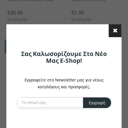
€20.45
€1.35
το κομμάτι
το κομμάτι
Σας Καλωσορίζουμε Στο Νέο
Μας E-Shop!
Εγγραφείτε στο Newsletter μας για νέους
καταλόγους και προσφορές.
Εγγραφή
ERWIN M.
ERWIN M.
Χειροπετσέτα Palermo EL
Χειροπετσέτα Countryline
QW
EL QW
€2.71
€2.71