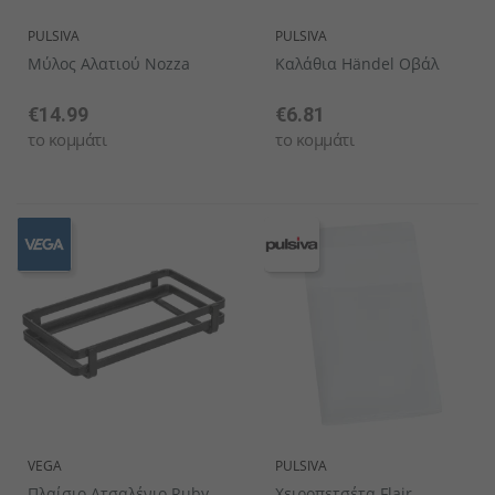
PULSIVA
PULSIVA
Μύλος Αλατιού Nozza
Καλάθια Händel Οβάλ
€14.99
€6.81
το κομμάτι
το κομμάτι
VEGA
PULSIVA
Πλαίσιο Ατσαλένιο Ruby
Χειροπετσέτα Flair