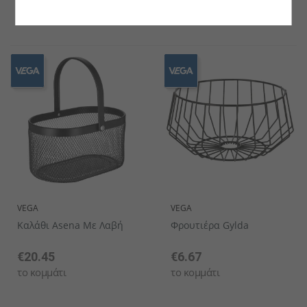
το κομμάτι
το κομμάτι
VEGA
VEGA
Καλάθι Asena Με Λαβή
Φρουτιέρα Gylda
€20.45
€6.67
το κομμάτι
το κομμάτι