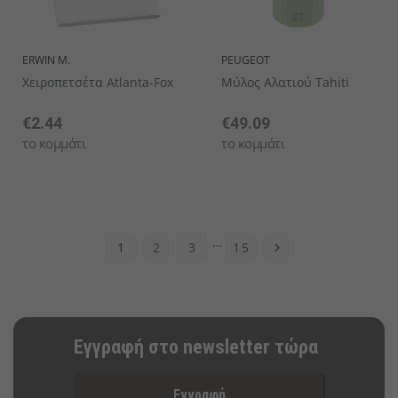
ERWIN M.
PEUGEOT
Χειροπετσέτα Atlanta-Fox
Μύλος Αλατιού Tahiti
€2.44
€49.09
το κομμάτι
το κομμάτι
…
1
2
3
15

Εγγραφή στο newsletter τώρα
Εγγραφή