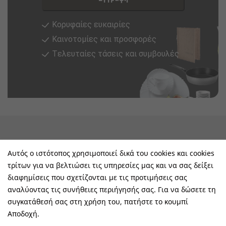
Κορυφαίες ευκαιρίες
Καινοτομίες και προσφορές
Tελευταίες τάσεις και συμβουλές
keyboard_arrow_down
Υπηρεσίες & Πληροφορίες
Αυτός ο ιστότοπος χρησιμοποιεί δικά του cookies και cookies
τρίτων για να βελτιώσει τις υπηρεσίες μας και να σας δείξει
keyboard_arrow_down
E-Shop
διαφημίσεις που σχετίζονται με τις προτιμήσεις σας
αναλύοντας τις συνήθειες περιήγησής σας. Για να δώσετε τη
keyboard_arrow_down
Τα Οφέλη Σας Μαζί Μας
συγκατάθεσή σας στη χρήση του, πατήστε το κουμπί
Αποδοχή.
keyboard_arrow_down
Ακολουθήστε Μας