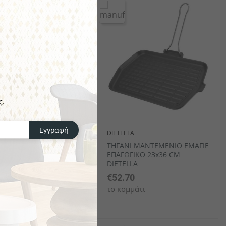
ς.
Εγγραφή
DIETTELA
ΠΙΤΟΙΧΙΑ ΑΝΟΞΕΊΔΩΤΗ
ΤΗΓΑΝΙ ΜΑΝΤΕΜΕΝΙΟ ΕΜΑΓΙΕ
ΤΑΤΟΚΟΠΤΗ 27-77137
ΕΠΑΓΩΓΙΚΟ 23x36 CM
DIETELLA
4
€52.70
άτι
το κομμάτι