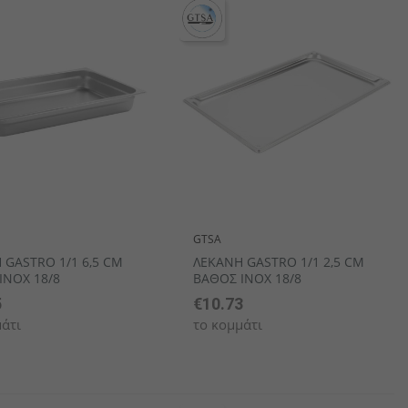
αιροπήρουνων
πορσελάνης
αμάνδρες
Ξύλινα Είδη Σερβιρίσματος/ Παρουσίασης
GTSA
 GASTRO 1/1 6,5 CM
ΛΕΚΑΝΗ GASTRO 1/1 2,5 CM
INOX 18/8
ΒΑΘΟΣ INOX 18/8
5
€10.73
άτι
το κομμάτι