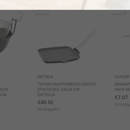
DIETTELA
CUTLERY
ΤΗΓΑΝΙ ΜΑΝΤΕΜΕΝΙΟ ΕΜΑΓΙΕ
ΜΑΧΑΙΡ
ΙΝΟΧ
ΕΠΑΓΩΓΙΚΟ 24x24 CM
INOX Μ
ILSA
DIETELLA
€7.07
€40.92
το κομμ
το κομμάτι