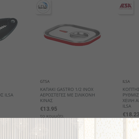
GTSA
ILSA
ΚΑΠΑΚΙ GASTRO 1/2 ΙΝΟΧ
ΚΟΠΤΗΣ
Σ ILSA
ΑΕΡΟΣΤΕΓΕΣ ΜΕ ΣΙΛΙΚΟΝΗ
ΡΥΘΜΙΖ
ΚΙΝΑΣ
ΧΕΙΛΗ 
ILSA
€13.95
€18.2
το κομμάτι
το κομμ