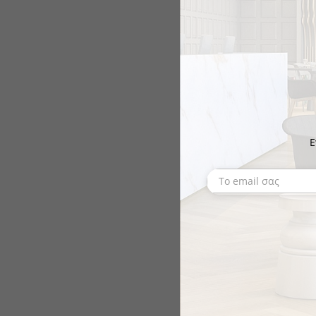
Ε
GTSA
ΚΑΠΑΚΙ GASTRO 1/3
ΑΕΡΟΣΤΕΓΕΣ ΜΕ ΣΙΛ
€12.03
το κομμάτι