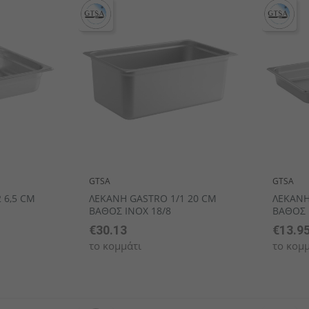
ekin
ν
Πλαστικά επιτραπέζια σκεύη
Μίνι μαχαιροπήρουνα
Κουτάλια γκουρμέ
Σειρά μαχ
Σειρά 
Σαλ
GTSA
GTSA
 6,5 CM
ΛΕΚΑΝΗ GASTRO 1/1 20 CM
ΛΕΚΑΝΗ
ΒΑΘΟΣ INOX 18/8
ΒΑΘΟΣ 
€30.13
€13.9
το κομμάτι
το κομμ