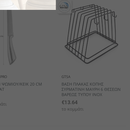
 PRO
GTSA
Ι ΨΩΜΙΟΥ/ΚΕΙΚ 20 CM
ΒΑΣΗ ΠΛΑΚΑΣ ΚΟΠΗΣ
ΑΤ
ΣΥΡΜΑΤΙΝΗ ΜΑΥΡΗ 6 ΘΕΣΕΩΝ
ΒΑΡΕΩΣ ΤΥΠΟΥ INOX
€13.64
άτι
το κομμάτι