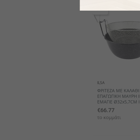
ILSA
ΦΡΙΤΕΖΑ ΜΕ ΚΑΛΑΘΙ
ΕΠΑΓΩΓΙΚΗ ΜΑΥΡΗ 
ΕΜΑΓΙΕ Ø32x5,7CM 
€66.77
το κομμάτι