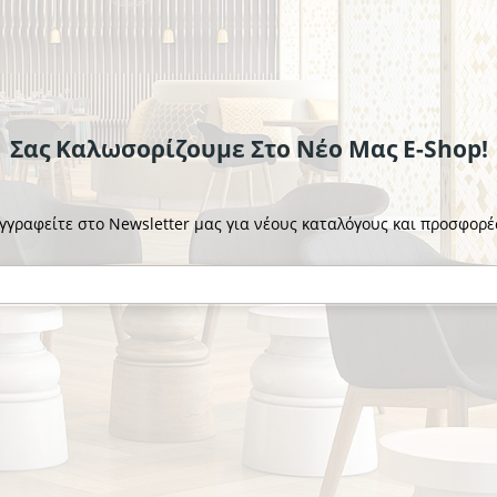
Σας Καλωσορίζουμε Στο Νέο Μας E-Shop!
γγραφείτε στο Newsletter μας για νέους καταλόγους και προσφορέ
GTSA
GTSA
 ΙΝΟΧ
ΚΑΠΑΚΙ GASTRO 1/1 INOX
ΒΑΣΗ Ε
ΙΚΟΝΗ
ΑΕΡΟΣΤΕΓΕΣ ΜΕ ΣΙΛΙΚΟΝΗ
ΓΙΑ ΠΑ
€21.82
€24.7
το κομμάτι
το κομμ