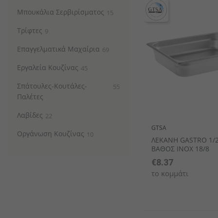
Μπουκάλια Σερβιρίσματος
15
Τρίφτες
9
Κουτάλια latte macchiato
Δίσκοι Πορσελάνης
Διακοσμητικά σταντ
Σειρές επίπλων
Δίσκοι μπουφέ
Μικρά μπωλ / Σαγανάκια / Ram
Μαχαίρια ψαριώ
Ζαχαριέρες
Επαγγελματικά Μαχαίρια
69
Εργαλεία Κουζίνας
45
Σπάτουλες-Κουτάλες-
55
Παλέτες
Λαβίδες
22
GTSA
Οργάνωση Κουζίνας
10
ΛΕΚΑΝΗ GASTRO 1/2
ΒΑΘΟΣ INOX 18/8
€8.37
το κομμάτι