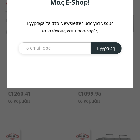
Μας E-Shop!
Εγγραφείτε στο Newsletter μας για νέους
καταλόγους και προσφορές.
Εγγραφή
EMPERO
EMPERO
Grill Υγραερίου Νερού
Grill Υγραερίου Νερού
Διπλό (800*900*285mm)
Διπλό (800*730*285mm)
Empero (EMP.9LG020-S)
Empero (EMP.7LG020-S)
€1263.41
€1099.95
το κομμάτι
το κομμάτι