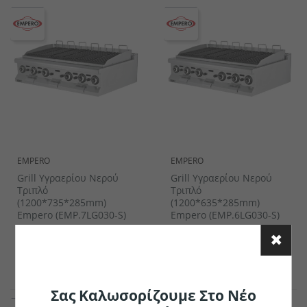
EMPERO
EMPERO
Grill Υγραερίου Νερού
Grill Υγραερίου Νερού
Τριπλό
Τριπλό
(1200*735*285mm)
(1200*635*285mm)
Empero (EMP.7LG030-S)
Empero (EMP.6LG030-S)
€1581.47
€2217.59
το κομμάτι
το κομμάτι
Σας Καλωσορίζουμε Στο Νέο