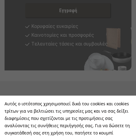
Εγγραφή
Κορυφαίες ευκαιρίες
Καινοτομίες και προσφορές
Tελευταίες τάσεις και συμβουλές
keyboard_arrow_down
Υπηρεσίες & Πληροφορίες
Αυτός ο ιστότοπος χρησιμοποιεί δικά του cookies και cookies
τρίτων για να βελτιώσει τις υπηρεσίες μας και να σας δείξει
keyboard_arrow_down
E-Shop
διαφημίσεις που σχετίζονται με τις προτιμήσεις σας
αναλύοντας τις συνήθειες περιήγησής σας. Για να δώσετε τη
keyboard_arrow_down
Τα Οφέλη Σας Μαζί Μας
συγκατάθεσή σας στη χρήση του, πατήστε το κουμπί