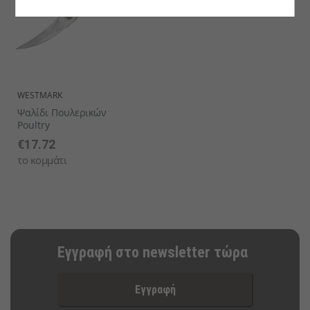
WESTMARK
Ψαλίδι Πουλερικών
Poultry
€17.72
το κομμάτι
Εγγραφή στο newsletter τώρα
Εγγραφή