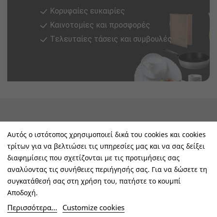
Κορυφαίες ευκαιρίες
Καινοτομίες και προσφορές
Tελευταίες τάσεις και συμβουλές
keyboard_arrow_down
Υπηρεσίες & Πληροφορίες
Αυτός ο ιστότοπος χρησιμοποιεί δικά του cookies και cookies
τρίτων για να βελτιώσει τις υπηρεσίες μας και να σας δείξει
keyboard_arrow_down
E-Shop
διαφημίσεις που σχετίζονται με τις προτιμήσεις σας
αναλύοντας τις συνήθειες περιήγησής σας. Για να δώσετε τη
keyboard_arrow_down
Τα Οφέλη Σας Μαζί Μας
συγκατάθεσή σας στη χρήση του, πατήστε το κουμπί
Αποδοχή.
keyboard_arrow_down
Ακολουθήστε Μας
Περισσότερα...
Customize cookies