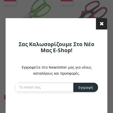
Σας Καλωσορίζουμε Στο Νέο
Μας E-Shop!
WESTMARK
WESTMARK
Ψαλίδι Βοτάνων Kräuter-
Ψαλίδι Universal
Fee Με Χτένα
Καθαρισμού
Εγγραφείτε στο Newsletter μας για νέους
€7.77
€14.99
το κομμάτι
καταλόγους και προσφορές.
το κομμάτι
Εγγραφή