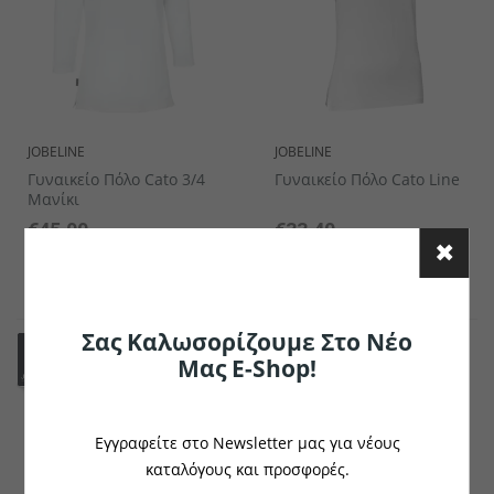
JOBELINE
JOBELINE
Γυναικείο Πόλο Cato 3/4
Γυναικείο Πόλο Cato Line
Μανίκι
€45.00
€33.40
το κομμάτι
το κομμάτι
Σας Καλωσορίζουμε Στο Νέο
Μας E-Shop!
Εγγραφείτε στο Newsletter μας για νέους
καταλόγους και προσφορές.