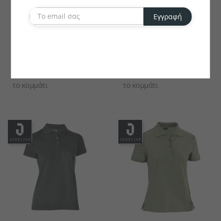
Εγγραφή
JOBELINE
PULSIVA
Γυναικείο Πόλο Cato
Γυναικείο Πόλο Sunny
Chambray
€35.31
€19.63
το κομμάτι
το κομμάτι