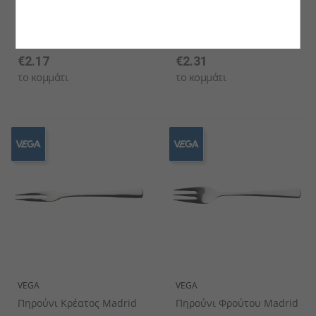
VEGA
VEGA
Κουτάλι Ορεκτικού/
Πηρούνι Φαγητού Madrid
Γλυκού Madrid
€2.17
€2.31
το κομμάτι
το κομμάτι
VEGA
VEGA
Πηρούνι Κρέατος Madrid
Πηρούνι Φρούτου Madrid