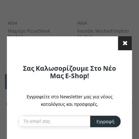
VEGA
VEGA
Μαχαίρι Pizza/Steak
Κουτάλι Mocha/Εσπρέσο
Madrid
Madrid
€2.71
€1.49
το κομμάτι
το κομμάτι
Σας Καλωσορίζουμε Στο Νέο
Μας E-Shop!
Εγγραφείτε στο Newsletter μας για νέους
καταλόγους και προσφορές.
Εγγραφή