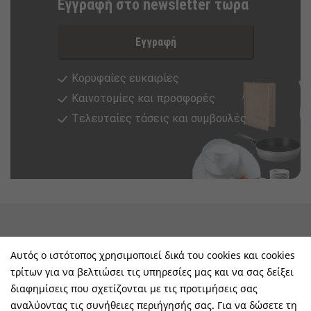
Εγγραφή στο newsletter τώρα
Εγγραφή
Κορυφαίες ευκαιρίες
Καινοτομίες και προσφορές
Tελευταίες τάσεις και συμβουλές
keyboard_arrow_down
Υπηρεσίες & Πληροφορίες
Αυτός ο ιστότοπος χρησιμοποιεί δικά του cookies και cookies
τρίτων για να βελτιώσει τις υπηρεσίες μας και να σας δείξει
keyboard_arrow_down
E-Shop
διαφημίσεις που σχετίζονται με τις προτιμήσεις σας
αναλύοντας τις συνήθειες περιήγησής σας. Για να δώσετε τη