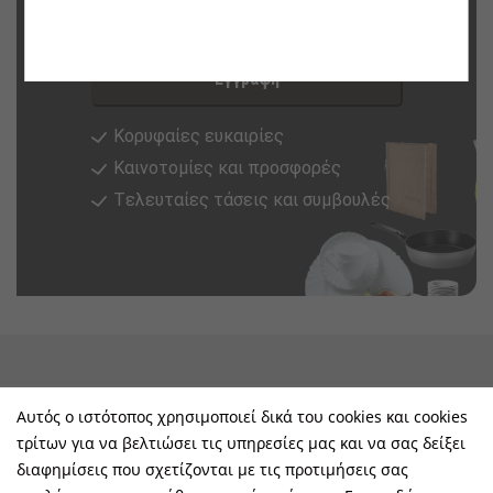
Εγγραφή στο newsletter τώρα
Εγγραφή
Κορυφαίες ευκαιρίες
Καινοτομίες και προσφορές
Tελευταίες τάσεις και συμβουλές
keyboard_arrow_down
Υπηρεσίες & Πληροφορίες
Αυτός ο ιστότοπος χρησιμοποιεί δικά του cookies και cookies
τρίτων για να βελτιώσει τις υπηρεσίες μας και να σας δείξει
keyboard_arrow_down
E-Shop
διαφημίσεις που σχετίζονται με τις προτιμήσεις σας