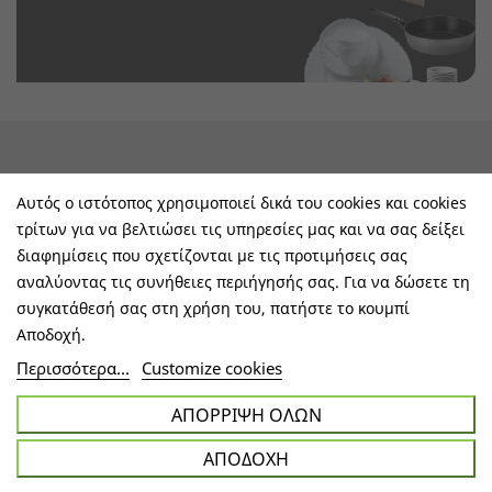
keyboard_arrow_down
Υπηρεσίες & Πληροφορίες
Αυτός ο ιστότοπος χρησιμοποιεί δικά του cookies και cookies
τρίτων για να βελτιώσει τις υπηρεσίες μας και να σας δείξει
keyboard_arrow_down
E-Shop
διαφημίσεις που σχετίζονται με τις προτιμήσεις σας
αναλύοντας τις συνήθειες περιήγησής σας. Για να δώσετε τη
keyboard_arrow_down
Τα Οφέλη Σας Μαζί Μας
συγκατάθεσή σας στη χρήση του, πατήστε το κουμπί
Αποδοχή.
keyboard_arrow_down
Ακολουθήστε Μας
Περισσότερα...
Customize cookies
ΑΠΌΡΡΙΨΗ ΌΛΩΝ
ΑΠΟΔΟΧΉ
Copyright © All Rights Reserved 2023