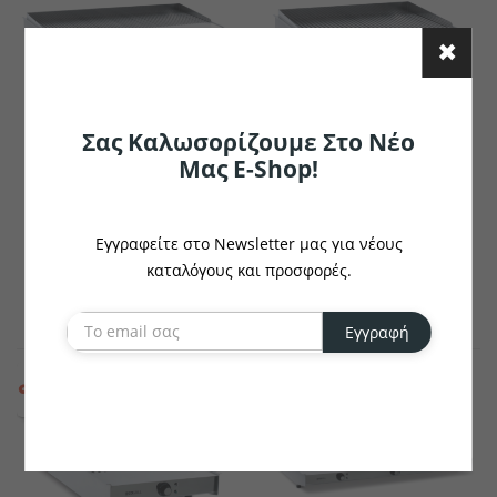
Σας Καλωσορίζουμε Στο Νέο
Μας E-Shop!
OKPIRO
OKPIRO
Grill Ηλεκτρικό Τριπλό
Grill Ηλεκτρικό Διπλό
(117*70*15cm) Okpiro
(80*60*15cm) Okpiro
Εγγραφείτε στο Newsletter μας για νέους
(EG7C1200)
(EG6C400)
καταλόγους και προσφορές.
€2509.14
€874.67
το κομμάτι
το κομμάτι
Εγγραφή