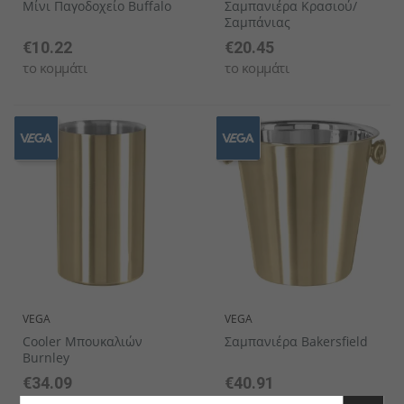
Μίνι Παγοδοχείο Buffalo
Σαμπανιέρα Κρασιού/
Σαμπάνιας
€10.22
€20.45
το κομμάτι
το κομμάτι
VEGA
VEGA
Cooler Μπουκαλιών
Σαμπανιέρα Bakersfield
Burnley
€34.09
€40.91
το κομμάτι
το κομμάτι