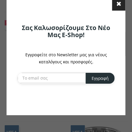
Σας Καλωσορίζουμε Στο Νέο
Μας E-Shop!
Εγγραφείτε στο Newsletter μας για νέους
καταλόγους και προσφορές.
Εγγραφή
WESTMARK
WESTMARK
Chiller Polar
Cooler Μπουκαλιών
Frigus
€17.72
€10.90
το κομμάτι
το κομμάτι