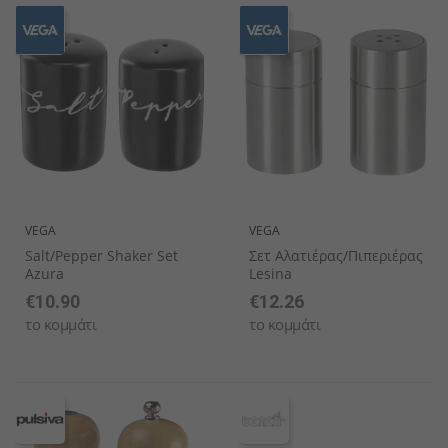
Σετ σερβίτσιων
Ποτήρια καφέ & τσαγιού
Κουταλάκια του γλυκού
Θερμαντικα Εξωτερικου Χωρου
Συσκευές κουζίνας
Ανοιχτήρια
Συσκευές θέρμανσης
Διακοσμητικά μπωλ
Βάσεις Τραπεζιών
Σταντ καρτών
Κουτιά κέικ
Χαλιά
Αλατιέρες
Ποτήρια νερού
Μαχαίρια ορεκτικών/δεσποτικών
Μηχανες Παραγωγης Παγου
Είδη πιτσαρίας
Καλαμάκια
Αξεσουάρ μπουφέ
Πασχαλινή διακόσμηση
Τραπέζια
Σέικερ ζάχαρης
Γυαλιά με περιστρεφόμενη κορυφή
Πιπεριέρες
Γυάλινα βάζα
Κουτάλια εσπρέσο
Μηχανηματα Αρτοποιειας-Ζαχαροπλαστικης
Μεταφορά
Διανεμητές ροφημάτων
Σταντ μπουφέ
Αποξηραμένα λουλούδια
Πολυθρόνες
Μύλοι αλατιού
Μπουκάλια με περιστρεφόμενο καπάκι
Κάδοι επιτραπέζιων απορριμμάτων πρωινού
Ποτήρια με καπάκι
Κουτάλια ορεκτικών/γλυκών
Μηχανηματα Κατεργασιας
Έπιπλα από ανοξείδωτο χάλυβα
Παγομηχανές
Γυάλινες καμπάνες
Επιτοίχια διακοσμητικά
Σταχτοδοχεία
Μύλοι πιπεριού
Αυγοθήκες
Μίνι ποτήρια
Μαχαίρια πίτσας
Μικροσυσκευες Ζεστης Κουζινας Snack
Σετ κουζίνας
Μηχανές ζεστού νερού
Διακοσμητικές φιγούρες
Αξεσουάρ επίπλων
Μύλοι μπαχαρικών
Σταντ
VEGA
VEGA
Χαρτοπετσετοθήκες
Σετ ποτηριών
Μαχαίρια μπριζόλας
Συσκευες Cafe-Παγωτου
Εργαλεία κουζίνας
Finger food
Αντιανεμικά φανάρια
Έπιπλα service
Θήκες λογαριασμών / Οδοντογλυφίδων
Βάζα με καπάκι ασφαλείας
Κουτάλια παγωτού
Υγιεινη, Περιβαλλον & Haccp
Δοχεία Τροφίμων
Διανεμητές δημητριακών
Διακοσμητικά πιάτα
Σκαμπό
Μίνι επιτραπέζια σκεύη
Σειρές ποτηριών
Κουτάλια σούπας
Αποθήκες πάγου
Οργάνωση μπουφέ
Γλάστρες
Παιδικά έπιπλα
Bonna Premium Πορσελάνες
Ποτήρια ουίσκι
Μαχαίρια βουτύρου
Διανεμητές ροφημάτων
Διακοσμητικά στοιχεία
Καλόγεροι
Σερβίτσια από δίθραυστο γυαλί
Μπωλ / Σαλατιέρες
Κουτάλια κοκτέιλ
Επισήμανση μπουφέ
Κεριά LED
Φωτιζόμενα έπιπλα
Salt/pepper Shaker Set
Σετ Αλατιέρας/πιπεριέρας
Azura
Lesina
€10.90
€12.26
το κομμάτι
το κομμάτι
Δίσκοι Πορσελάνης
Κουτάλια latte macchiato
Δίσκοι μπουφέ
Διακοσμητικά σταντ
Σειρές επίπλων
Μικρά μπωλ / Σαγανάκια / Ramekin
Μαχαίρια ψαριών
Ζαχαριέρες
Πλαστικά επιτραπέζια σκεύη
Κουτάλια γκουρμέ
Μίνι μαχαιροπήρουνα
Σειρά πορσελάνης
Σειρά μαχαιροπήρουνων
Σαλαμάνδρες
Ξύλινα Είδη Σερβιρίσματος/ Παρουσίασης