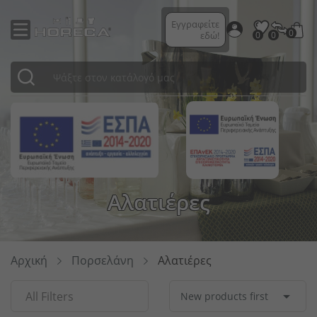
Εγγραφείτε
0
εδώ!
0
0
Ποτήρια κοκτέιλ
Μαχαιροπήρουνα σερβιρίσματος
Επαγγελματικα Πλυντηρια
Μαγειρικά σκεύη
Προετοιμασία κοκτέιλ
Μαχαιροπήρουνα σερβιρίσματος
Ρουχισμός σεφ
Κρεβάτια
Πινακίδες
Κρεβάτια ξενοδοχείων
Σύστημα διαχωρισμού Diviso
Επιτραπέζιες πινακίδες
Προστατευτικός ρουχισμός
Χάρτινες χαρτοπετσέτες
Κλινοσκεπάσματα
Πιάτα
Φανάρια
Gtsa
Ποτήρια μπύρας
Κουτάλια
Αποθηκευση & Μεταφορα
Μαχαίρια κουζίνας
Δοσομετρητές
Ξύλινα κουτιά
Ρουχισμός υπηρεσίας
Διακοσμητικά μαξιλάρια
Έπιπλα εξωτερικού χώρου
Χαρτοπετσέτες
Εξοπλισμός δωματίου ξενοδοχείου
Διαχωριστικά χώρου
Γάντια μίας χρήσης
Προϊόντα μίας χρήσης
Διακοσμητικά μαξιλάρια
ΠΡΟΣ ΤΑΞΙΝΟΜΙΣΗ
Μπωλ
Πίνακες
Κούπες/Φλυτζάνια
Ποτήρια σαμπάνιας
Μαχαίρια
Buffet-Μπουφε Επιπλα \'Η Εντοιχιζομενα
Δοχεία GN
Σαμπανιέρες / Cooler μπουκαλιών
Δοχεία για dressing
Ρούχα νοσηλείας
Καρέκλες
Ψωμιέρες
Κλινοσκεπάσματα
Διαχωριστικά κορδόνια
Μενού
Διανεμητές
Χάρτινες σακούλες για ψώνια
Υφάσματα εξωτερικού χώρου
Emko
Κεριά
Επιτραπέζια σκεύη σερβιρίσματος
Ποτήρια Latte Macchiato
Ειδικά μαχαιροπήρουνα
Exclusive Συσκευες & Sous Vide Cooking
Καθαρισμός κουζίνας
Μηχανές καφέ
Μπωλ Μπουφέ
Επαγγελματικά παπούτσια
Λάμπες LED
Επιφάνειες τραπεζιών
Μύλοι αλατιού και πιπεριού
Κλινοσκεπάσματα ξενοδοχείων
Διαχωριστικά κολωνάκια
Ταμπελάκια αρίθμησης τραπεζιών
Σήμανση αποστάσεων
Επαναχρησιμοποιούμενες συσκευασίες
Τραπεζομάντιλα
Ready
Κανάτες
Καράφες / Κανάτες / Μπουκάλια
Πηρούνια
Ανεμιστήρες
Είδη ζαχαροπλαστικής / αρτοποιείου
Επιφάνειες αποστράγγισης
Ψωμιέρες
Παραδοσιακή μόδα
Χριστουγεννιάτικη διακόσμηση
Μαξιλάρια καθισμάτων
Αλάτι και πιπέρι
Είδη μπάνιου
Μαρκαδόροι πίνακα
Προστατευτικά διαχωριστικά
Εμπορευματοκιβώτια μεταφοράς
Bed linens
Αλατιέρες
Σαλτσιέρες
Κρυστάλλινα ποτήρια
Αποθήκευση μαχαιροπήρουνων
Εξαερισμος Μοτερ Και Φιλτρα
Βοηθητικά σκεύη κουζίνας
Δίσκοι σερβιρίσματος
Βιτρίνες μπουφέ
Θήκη ρεσώ
Πάγκοι
Σετ λαδόξυδου
Στρώματα ξενοδοχείων
Εξωτερικοί πίνακες
Διάφορα προστατευτικά προϊόντα
Χάρτινη σακούλα για μαχαιροπήρουνα
Μαξιλάρια καθισμάτων
Σερβίτσια καφέ
Ποτήρια για σφηνάκια & ποτά
Σετ μαχαιροπήρουνων
Επαγγελματικα Ψυγεια
Επιφάνειες κοπής
Αξεσουάρ μπαρ
Κανάτες
Καναπέδες
Πινακίδες αριθμών τραπεζιών
Είδη περιποίησης
Απολυμαντικά
Καλαμάκια
Φάκελος
Terry
Βάζα
Μπωλ σούπας
Ποτήρια κρασιού
Μίνι μαχαιροπήρουνα
Επαγγελματικες Βιτρινες
Αποθήκευση
Πώματα μπουκαλιών
Πιατέλες μπουφέ
Κηροπήγια
Πλαίσια τραπεζιών
Θήκες για μαχαιροπήρουνα
Πετσέτες
Σταντ καρτών
Καθαριστές αέρα
Κουτιά πίτσας
Καλύπτει το
Σουπιέρες
Ποτήρια για σνακ
Σειρές μαχαιροπήρουνων
Επαγγελματικοι Φουρνοι
Πετσέτες κουζίνας
Δοχεία πάγου
Καράφες & κανάτες
Τεχνητά φυτά
Συστήματα διαχωρισμού
Αιολικά τασάκια
Αξεσουάρ ξενοδοχείων
Πίνακες μενού
Μάσκες ενηλίκων
Θήκες ποτηριών
Πετσέτες τσαγιού
Ζαχαριέρες
Κύπελλα παγωτού
Κουτάλια αυγών
Ζεστη Κουζινα
Συσκευές εστίασης
Σταντ μπουκαλιών
Συστήματα μπουφέ
Διάφορα διακοσμητικά
Έπιπλα ανά θέματα
Βουτυριέρες
Είδη καθαρισμού
Σταντ μενού
Παιδικές μάσκες
Σακούλες τροφίμων & ταινίες
Κουβέρτες
Αρχική
Πορσελάνη
Αλατιέρες

All Filters
New products first