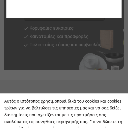
Εγγραφή
Κορυφαίες ευκαιρίες
Καινοτομίες και προσφορές
Tελευταίες τάσεις και συμβουλές
keyboard_arrow_down
Υπηρεσίες & Πληροφορίες
Αυτός ο ιστότοπος χρησιμοποιεί δικά του cookies και cookies
τρίτων για να βελτιώσει τις υπηρεσίες μας και να σας δείξει
keyboard_arrow_down
E-Shop
διαφημίσεις που σχετίζονται με τις προτιμήσεις σας
αναλύοντας τις συνήθειες περιήγησής σας. Για να δώσετε τη
keyboard_arrow_down
Τα Οφέλη Σας Μαζί Μας