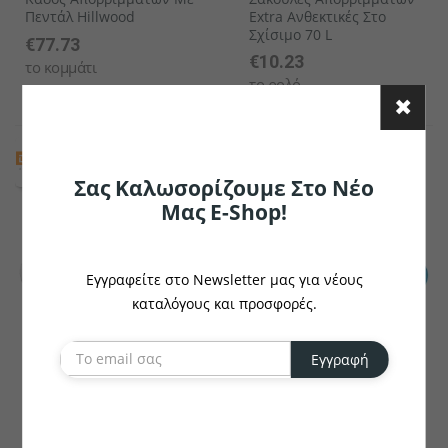
Πεντάλ Hillwood
Extra Ανθεκτικές Στο
Σχίσιμο 70 L
€77.73
€10.23
το κομμάτι
το ρολό
Σας Καλωσορίζουμε Στο Νέο
Μας E-Shop!
Εγγραφείτε στο Newsletter μας για νέους
καταλόγους και προσφορές.
Εγγραφή
DEISS
DEISS
Σακούλες Απορριμμάτων
Σακούλα Απορριμμάτων
60 L
Φαρδιά 120 L
€3.82
€8.46