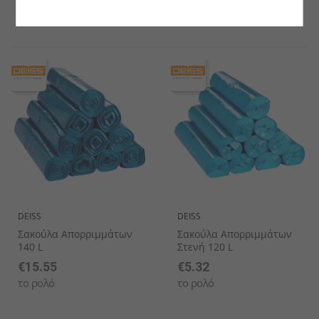
το ρολό
το ρολό
DEISS
DEISS
Σακούλα Απορριμμάτων
Σακούλα Απορριμμάτων
140 L
Στενή 120 L
€15.55
€5.32
το ρολό
το ρολό