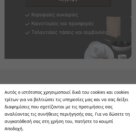
Κορυφαίες ευκαιρίες
Καινοτομίες και προσφορές
Tελευταίες τάσεις και συμβουλές
keyboard_arrow_down
Υπηρεσίες & Πληροφορίες
Αυτός ο ιστότοπος χρησιμοποιεί δικά του cookies και cookies
τρίτων για να βελτιώσει τις υπηρεσίες μας και να σας δείξει
keyboard_arrow_down
E-Shop
διαφημίσεις που σχετίζονται με τις προτιμήσεις σας
αναλύοντας τις συνήθειες περιήγησής σας. Για να δώσετε τη
keyboard_arrow_down
Τα Οφέλη Σας Μαζί Μας
συγκατάθεσή σας στη χρήση του, πατήστε το κουμπί
Αποδοχή.
keyboard_arrow_down
Ακολουθήστε Μας