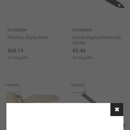
SCHNEIDER
SCHNEIDER
Πλάστης Ζύμης Balm
Πινέλο Ζαχαροπλαστικής
Νάιλον
€68.19
€5.44
το κομμάτι
το κομμάτι