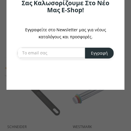
Σας Καλωσορίζουμε Στο Νέο
Μας E-Shop!
SCHNEIDER
SCHNEIDER
Κόφτης Ζαχαροπλαστικής
Σπάτουλα Σιλικόνης Σε
Σχήμα Κουταλιού
Εγγραφείτε στο Newsletter μας για νέους
€12.26
€16.35
καταλόγους και προσφορές.
το κομμάτι
το κομμάτι
Εγγραφή
SCHNEIDER
WESTMARK