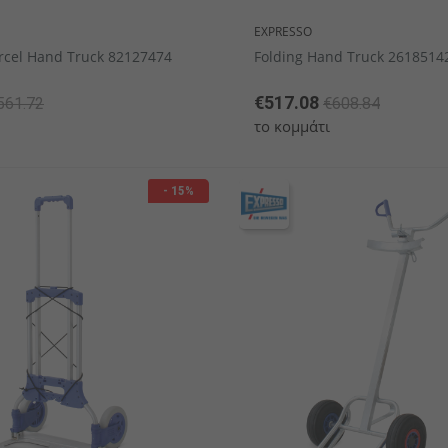
EXPRESSO
rcel Hand Truck 82127474
Folding Hand Truck 2618514
€517.08
561.72
€608.84
το κομμάτι
- 15%