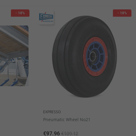
- 10%
- 10%
αιροπήρουνων
πορσελάνης
αμάνδρες
Ξύλινα Είδη Σερβιρίσματος/ Παρουσίασης
EXPRESSO
Pneumatic Wheel No21
€97.96
€109.12