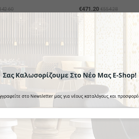
€471.20
142.60
€554.28
το κομμάτι
- 15%
Σας Καλωσορίζουμε Στο Νέο Μας E-Shop!
γγραφείτε στο Newsletter μας για νέους καταλόγους και προσφορέ
EXPRESSO