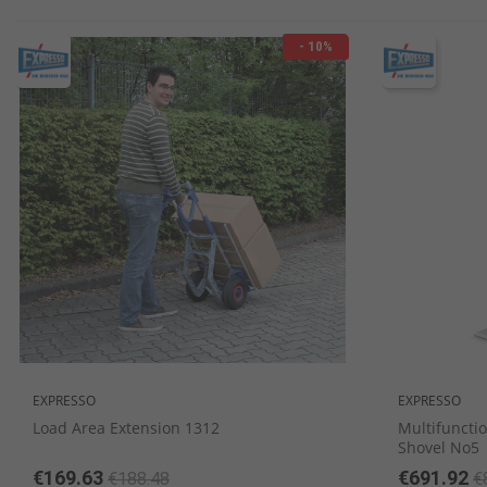
- 10%
Κουτάλια latte macchiato
Δίσκοι Πορσελάνης
Διακοσμητικά σταντ
Σειρές επίπλων
Δίσκοι μπουφέ
Μικρά μπωλ / Σαγανάκια / Ram
Μαχαίρια ψαριώ
Ζαχαριέρες
EXPRESSO
EXPRESSO
Load Area Extension 1312
Multifuncti
Shovel No5
€169.63
€691.92
€188.48
€