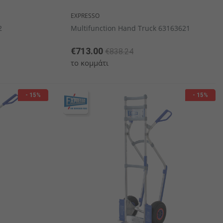
EXPRESSO
2
Multifunction Hand Truck 63163621
€713.00
€838.24
το κομμάτι
- 15%
- 15%