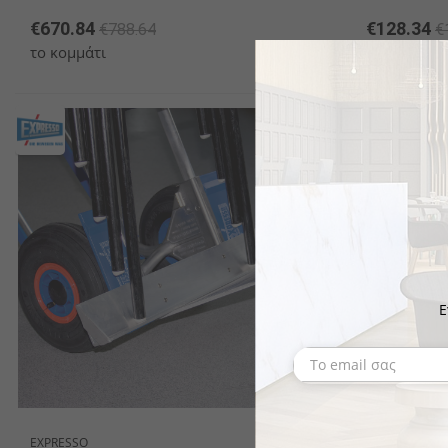
€670.84
€128.34
€788.64
€
το κομμάτι
το κομμάτι
- 10%
Ε
EXPRESSO
EXPRESSO