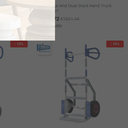
1
Beverage And Dual Stack Hand Truck
84381821
€902.72
€1061.44
το κομμάτι
- 15%
- 15%