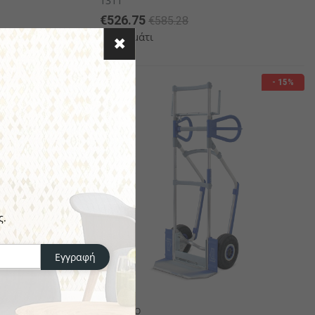
1311
€526.75
€585.28
το κομμάτι
- 15%
- 15%
ς.
Εγγραφή
EXPRESSO