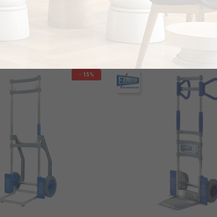
on Hand Truck 63463621
Folding Hand Truck 2618512
€555.52
933.72
€653.48
το κομμάτι
- 15%