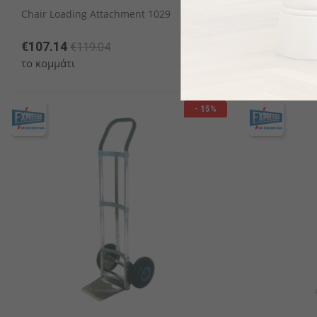
Chair Loading Attachment 1029
Multifuncti
€107.14
€793.60
€119.04
€
το κομμάτι
το κομμάτι
- 15%