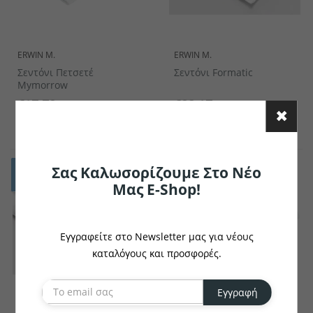
ERWIN M.
ERWIN M.
Σεντόνι Πετσετέ
Σεντόνι Formatic
Mymorrow
€17.72
€23.17
το κομμάτι
το κομμάτι
Σας Καλωσορίζουμε Στο Νέο
Μας E-Shop!
Εγγραφείτε στο Newsletter μας για νέους
καταλόγους και προσφορές.
Εγγραφή