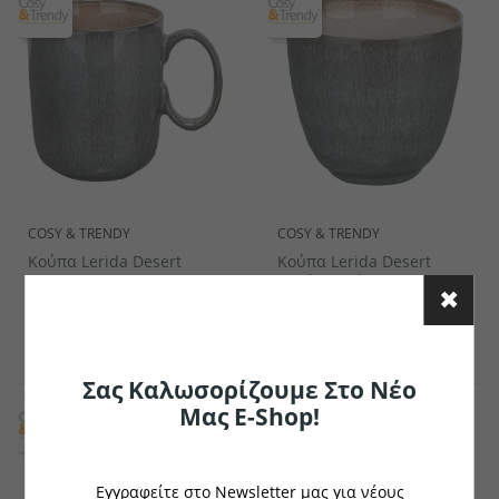
COSY & TRENDY
COSY & TRENDY
Κούπα Lerida Desert
Κούπα Lerida Desert
Χωρίς Λαβή
€12.26
€7.49
το κομμάτι
το κομμάτι
Σας Καλωσορίζουμε Στο Νέο
Μας E-Shop!
Εγγραφείτε στο Newsletter μας για νέους