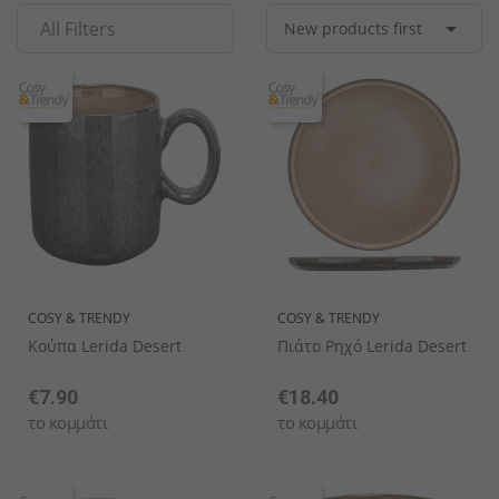

All Filters
New products first
Σετ σερβίτσιων
Ποτήρια καφέ & τσαγιού
Κουταλάκια του γλυκού
Θερμαντικα Εξωτερικου Χωρου
Συσκευές κουζίνας
Ανοιχτήρια
Συσκευές θέρμανσης
Διακοσμητικά μπωλ
Βάσεις Τραπεζιών
Σταντ καρτών
Κουτιά κέικ
Χαλιά
Αλατιέρες
Ποτήρια νερού
Μαχαίρια ορεκτικών/δεσποτικών
Μηχανες Παραγωγης Παγου
Είδη πιτσαρίας
Καλαμάκια
Αξεσουάρ μπουφέ
Πασχαλινή διακόσμηση
Τραπέζια
Σέικερ ζάχαρης
Γυαλιά με περιστρεφόμενη κορυφή
Πιπεριέρες
Γυάλινα βάζα
Κουτάλια εσπρέσο
Μηχανηματα Αρτοποιειας-Ζαχαροπλαστικης
Μεταφορά
Διανεμητές ροφημάτων
Σταντ μπουφέ
Αποξηραμένα λουλούδια
Πολυθρόνες
Μύλοι αλατιού
Μπουκάλια με περιστρεφόμενο καπάκι
Κάδοι επιτραπέζιων απορριμμάτων πρωινού
Ποτήρια με καπάκι
Κουτάλια ορεκτικών/γλυκών
Μηχανηματα Κατεργασιας
Έπιπλα από ανοξείδωτο χάλυβα
Παγομηχανές
Γυάλινες καμπάνες
Επιτοίχια διακοσμητικά
Σταχτοδοχεία
Μύλοι πιπεριού
Αυγοθήκες
Μίνι ποτήρια
Μαχαίρια πίτσας
Μικροσυσκευες Ζεστης Κουζινας Snack
Σετ κουζίνας
Μηχανές ζεστού νερού
Διακοσμητικές φιγούρες
Αξεσουάρ επίπλων
Μύλοι μπαχαρικών
Σταντ
Χαρτοπετσετοθήκες
Σετ ποτηριών
Μαχαίρια μπριζόλας
Συσκευες Cafe-Παγωτου
Εργαλεία κουζίνας
Finger food
Αντιανεμικά φανάρια
Έπιπλα service
Θήκες λογαριασμών / Οδοντογλυφίδων
Βάζα με καπάκι ασφαλείας
Κουτάλια παγωτού
Υγιεινη, Περιβαλλον & Haccp
Δοχεία Τροφίμων
Διανεμητές δημητριακών
Διακοσμητικά πιάτα
Σκαμπό
Μίνι επιτραπέζια σκεύη
Σειρές ποτηριών
Κουτάλια σούπας
Αποθήκες πάγου
Οργάνωση μπουφέ
Γλάστρες
Παιδικά έπιπλα
Bonna Premium Πορσελάνες
Ποτήρια ουίσκι
Μαχαίρια βουτύρου
Διανεμητές ροφημάτων
Διακοσμητικά στοιχεία
Καλόγεροι
Σερβίτσια από δίθραυστο γυαλί
Μπωλ / Σαλατιέρες
Κουτάλια κοκτέιλ
Επισήμανση μπουφέ
Κεριά LED
Φωτιζόμενα έπιπλα
COSY & TRENDY
COSY & TRENDY
Κούπα Lerida Desert
Πιάτο Ρηχό Lerida Desert
€7.90
€18.40
το κομμάτι
το κομμάτι
Δίσκοι Πορσελάνης
Κουτάλια latte macchiato
Δίσκοι μπουφέ
Διακοσμητικά σταντ
Σειρές επίπλων
Μικρά μπωλ / Σαγανάκια / Ramekin
Μαχαίρια ψαριών
Ζαχαριέρες
Πλαστικά επιτραπέζια σκεύη
Κουτάλια γκουρμέ
Μίνι μαχαιροπήρουνα
Σειρά πορσελάνης
Σειρά μαχαιροπήρουνων
Σαλαμάνδρες
Ξύλινα Είδη Σερβιρίσματος/ Παρουσίασης