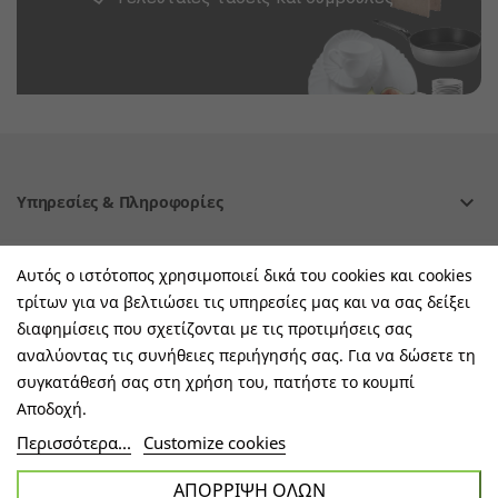
keyboard_arrow_down
Υπηρεσίες & Πληροφορίες
keyboard_arrow_down
E-Shop
Αυτός ο ιστότοπος χρησιμοποιεί δικά του cookies και cookies
τρίτων για να βελτιώσει τις υπηρεσίες μας και να σας δείξει
keyboard_arrow_down
Τα Οφέλη Σας Μαζί Μας
διαφημίσεις που σχετίζονται με τις προτιμήσεις σας
αναλύοντας τις συνήθειες περιήγησής σας. Για να δώσετε τη
keyboard_arrow_down
Ακολουθήστε Μας
συγκατάθεσή σας στη χρήση του, πατήστε το κουμπί
Αποδοχή.
Περισσότερα...
Customize cookies
Copyright © All Rights Reserved 2023
ΑΠΌΡΡΙΨΗ ΌΛΩΝ