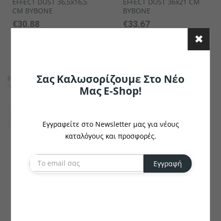
EFFECT DUST 36,5x16,5
EFFECT DUST 36x21 CM
CM BYBONE
BYBONE
€30.88
€33.67
το κομμάτι
το κομμάτι
Σας Καλωσορίζουμε Στο Νέο
Μας E-Shop!
Εγγραφείτε στο Newsletter μας για νέους
καταλόγους και προσφορές.
Εγγραφή
BYBONE
BYBONE
ΠΙΑΤΕΛΑ ΟΡΘΟΓΩΝΙΑ
ΠΙΑΤΕΛΑ ΟΒΑΛ EFFECT
EFFECT DUST 24x15 CM
DUST 29x17,5 CM
BYBONE
BYBONE
€14.82
€15.93