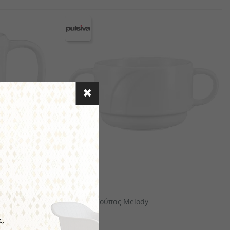
αιροπήρουνων
πορσελάνης
αμάνδρες
Ξύλινα Είδη Σερβιρίσματος/ Παρουσίασης
PULSIVA
Μπωλ Σούπας Melody
ς.
€5.31