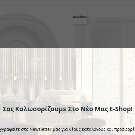
ekin
ν
Πλαστικά επιτραπέζια σκεύη
Μίνι μαχαιροπήρουνα
Κουτάλια γκουρμέ
Σειρά μαχ
Σειρά 
Σαλ
Σας Καλωσορίζουμε Στο Νέο Μας E-Shop!
PULSIVA
α Καφέ/κούπα/μπωλ Σούπας
Κούπα Melody
γγραφείτε στο Newsletter μας για νέους καταλόγους και προσφορέ
€3.80