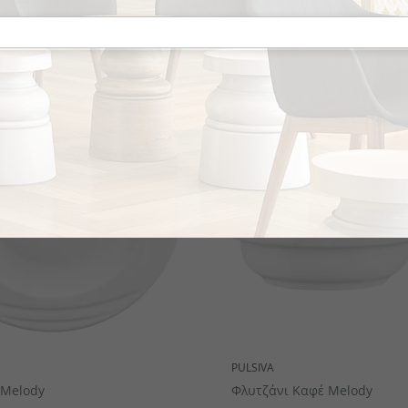
το κομμάτι
PULSIVA
 Melody
Φλυτζάνι Καφέ Melody