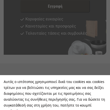
Εγγραφή
Κορυφαίες ευκαιρίες
Καινοτομίες και προσφορές
Tελευταίες τάσεις και συμβουλές
keyboard_arrow_down
Υπηρεσίες & Πληροφορίες
Αυτός ο ιστότοπος χρησιμοποιεί δικά του cookies και cookies
τρίτων για να βελτιώσει τις υπηρεσίες μας και να σας δείξει
keyboard_arrow_down
E-Shop
διαφημίσεις που σχετίζονται με τις προτιμήσεις σας
αναλύοντας τις συνήθειες περιήγησής σας. Για να δώσετε τη
keyboard_arrow_down
Τα Οφέλη Σας Μαζί Μας
συγκατάθεσή σας στη χρήση του, πατήστε το κουμπί