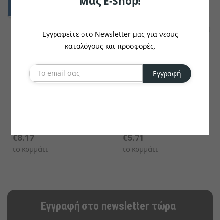
Μας E-Shop!
Εγγραφείτε στο Newsletter μας για νέους
καταλόγους και προσφορές.
Εγγραφή
VEGA
VEGA
Μπωλ Algier
Πιάτο Ρηχό Algier
€8.17
€5.71
το κομμάτι
το κομμάτι
Εγγραφή στο newsletter τώρα