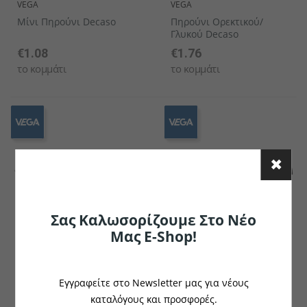
VEGA
VEGA
Μίνι Πηρούνι Decaso
Πηρούνι Ορεκτικού/
Γλυκού Decaso
€1.08
€1.76
το κομμάτι
το κομμάτι
Σας Καλωσορίζουμε Στο Νέο
Μας E-Shop!
VEGA
VEGA
Μαχαίρι Ψαριού Decaso
Μαχαίρι Pizza/Steak
Εγγραφείτε στο Newsletter μας για νέους
Decaso
καταλόγους και προσφορές.