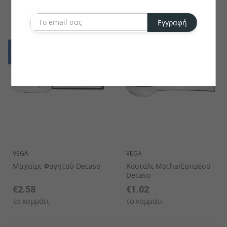
€1.76
€2.71
το κομμάτι
το κομμάτι
Εγγραφή
VEGA
VEGA
Μαχαίρι Φαγητού Decaso
Κουτάλι Mocha/Εσπρέσο
Decaso
€2.58
€1.02
το κομμάτι
το κομμάτι