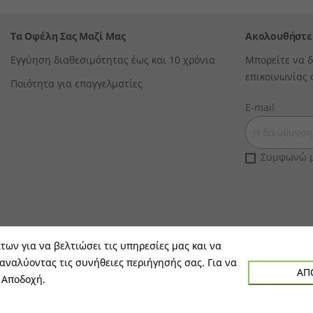
Τα Οφέλη Σας Μαζί Μας
Ακολουθήστε
Εγγύηση διαθεσιμότητας έως και 10 χρόνια
Μπορείτε να δ
επικοινωνίας 
Ποιότητα για επαγγελματίες
E-mail
Συμφωνώ μ
ίτων για να βελτιώσει τις υπηρεσίες μας και να
 αναλύοντας τις συνήθειες περιήγησής σας. Για να
ΑΠ
 Αποδοχή.
Copyright © All Rights Reserved 2023