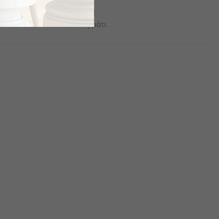
€40.91
το κομμάτι