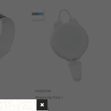
αιροπήρουνων
πορσελάνης
αμάνδρες
Ξύλινα Είδη Σερβιρίσματος/ Παρουσίασης
HYGOSTAR
Φερμουάρ Easy I
€12.26