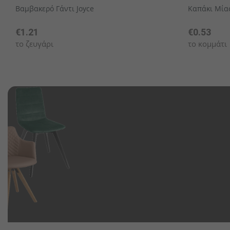
Βαμβακερό Γάντι Joyce
Καπάκι Μία
€1.21
€0.53
το ζευγάρι
το κομμάτι