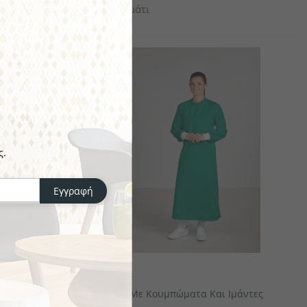
το κομμάτι
ς.
Εγγραφή
JOBELINE
Ρόμπα Με Κουμπώματα Και Ιμάντες