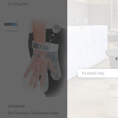
το κομμάτι
το κομμάτι
Ε
HYGOSTAR
HYGONORM
Σετ Γαντιών Πωλήσεων Easy
Προστατευτ