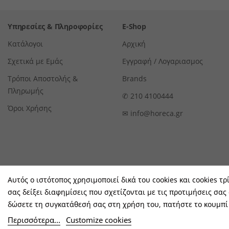
Υπηρεσίες & Πληροφορίες
E-Shop
Κατάλογοι
Αρχική
Σχετικά με Εμάς
Εγγραφή / Λογαριασμος
Τρόποι Αποστολής &
Brands
Πληρωμής
✆
210 4100444
Όροι Χρήσης
✉
info@horeca.gr
Αυτός ο ιστότοπος χρησιμοποιεί δικά του cookies και cookies τρ
σας δείξει διαφημίσεις που σχετίζονται με τις προτιμήσεις σας
δώσετε τη συγκατάθεσή σας στη χρήση του, πατήστε το κουμπί
Περισσότερα...
Customize cookies