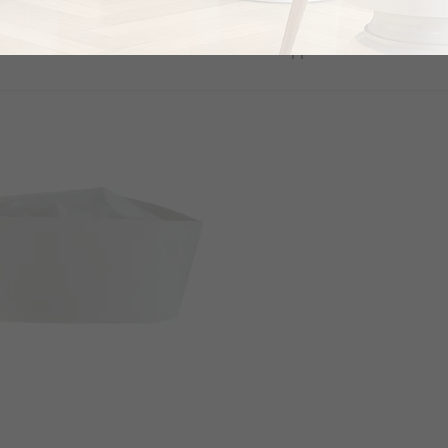
€0.82
το κομμάτι