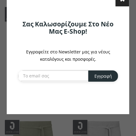
Σας Καλωσορίζουμε Στο Νέο
Μας E-Shop!
Εγγραφείτε στο Newsletter μας για νέους
καταλόγους και προσφορές.
JOBELINE
JOBELINE
Εγγραφή
Ποδιά Angel 45x100 Cm
Apron Ben 50x80 Cm
€46.36
€77.2
το κομμάτι
το κομμάτι