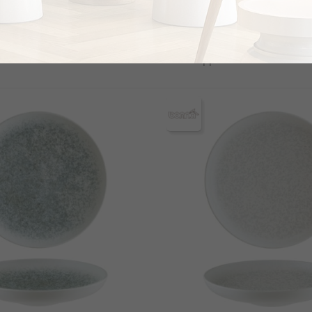
/Pasta Πορσελάνης 30cm,
Πιάτο Βαθύ Πάστας Πορσελά
A (40151)
Sepia, BONNA (33840)
€12.4
το κομμάτι