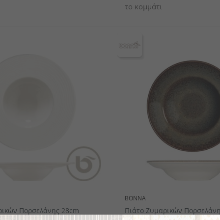
το κομμάτι
BONNA
ρικών Πορσελάνης 28cm
Πιάτο Ζυμαρικών Πορσελάνη
Σειρά LOOp, BONNA (35212)
Tierra, BONNA (30447)