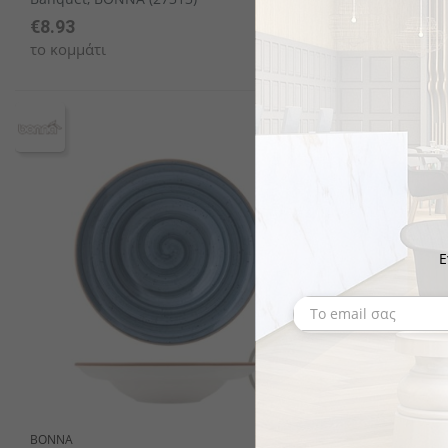
€8.93
€10.17
το κομμάτι
το κομμάτι
Ε
BONNA
BONNA