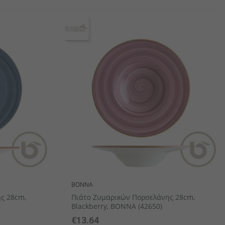
αιροπήρουνων
πορσελάνης
αμάνδρες
Ξύλινα Είδη Σερβιρίσματος/ Παρουσίασης
BONNA
ς 28cm,
Πιάτο Ζυμαρικών Πορσελάνης 28cm,
Blackberry, BONNA (42650)
€13.64