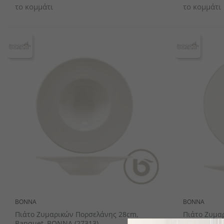
το κομμάτι
το κομμάτι
BONNA
BONNA
Πιάτο Ζυμαρικών Πορσελάνης 28cm,
Πιάτο Ζυμα
Banquet, BONNA (27313)
Ανάγλυφο, 