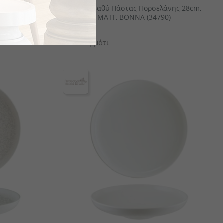
νης 28cm,
Πιάτο Βαθύ Πάστας Πορσελάνης 28cm,
Nebula MATT, BONNA (34790)
€12.4
το κομμάτι