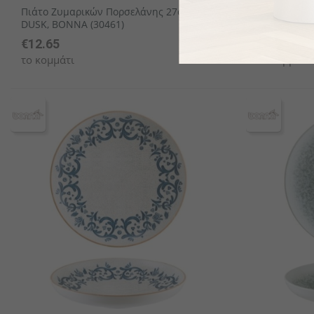
Πιάτο Ζυμαρικών Πορσελάνης 27cm,
Πιάτο Βαθύ
DUSK, BONNA (30461)
Neat, BONN
€12.65
€12.9
το κομμάτι
το κομμάτι