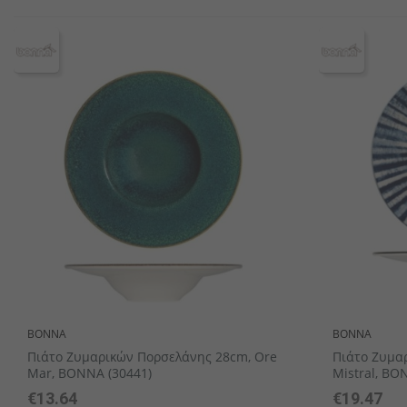
Κουτάλια latte macchiato
Δίσκοι Πορσελάνης
Διακοσμητικά σταντ
Σειρές επίπλων
Δίσκοι μπουφέ
Μικρά μπωλ / Σαγανάκια / Ram
Μαχαίρια ψαριώ
Ζαχαριέρες
BONNA
BONNA
Πιάτο Ζυμαρικών Πορσελάνης 28cm, Ore
Πιάτο Ζυμα
Mar, BONNA (30441)
Mistral, BO
€13.64
€19.47