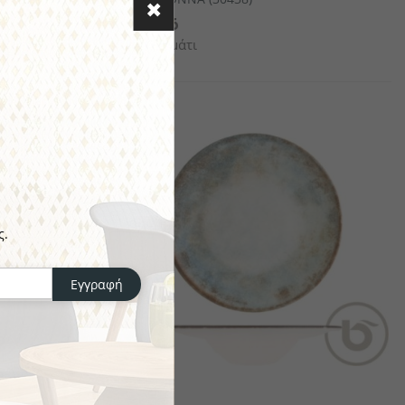
€13.76
το κομμάτι
ς.
Εγγραφή
BONNA