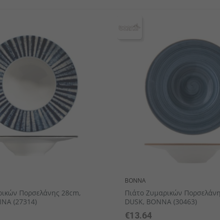
ekin
ν
Πλαστικά επιτραπέζια σκεύη
Μίνι μαχαιροπήρουνα
Κουτάλια γκουρμέ
Σειρά μαχ
Σειρά 
Σαλ
BONNA
ρικών Πορσελάνης 28cm,
Πιάτο Ζυμαρικών Πορσελάνη
NNA (27314)
DUSK, BONNA (30463)
€13.64