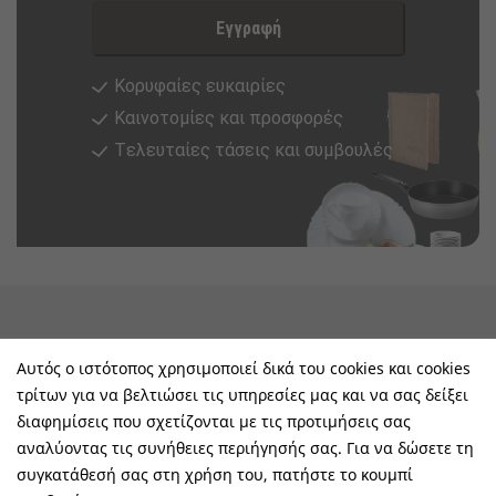
Εγγραφή
Κορυφαίες ευκαιρίες
Καινοτομίες και προσφορές
Tελευταίες τάσεις και συμβουλές
keyboard_arrow_down
Υπηρεσίες & Πληροφορίες
Αυτός ο ιστότοπος χρησιμοποιεί δικά του cookies και cookies
τρίτων για να βελτιώσει τις υπηρεσίες μας και να σας δείξει
keyboard_arrow_down
E-Shop
διαφημίσεις που σχετίζονται με τις προτιμήσεις σας
αναλύοντας τις συνήθειες περιήγησής σας. Για να δώσετε τη
keyboard_arrow_down
Τα Οφέλη Σας Μαζί Μας
συγκατάθεσή σας στη χρήση του, πατήστε το κουμπί