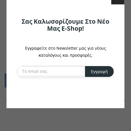
Σας Καλωσορίζουμε Στο Νέο
Μας E-Shop!
VEGA
VEGA
Πηρούνι Steak Brilio
Πηρούνι Pizza/Steak
Brasilia
Εγγραφείτε στο Newsletter μας για νέους
€5.58
€2.85
καταλόγους και προσφορές.
το κομμάτι
το κομμάτι
Εγγραφή