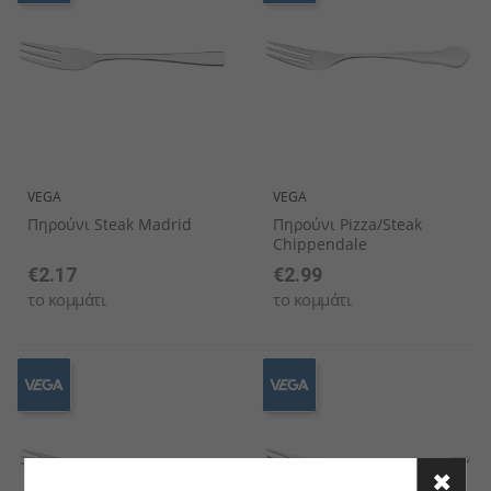
VEGA
VEGA
Πηρούνι Steak Madrid
Πηρούνι Pizza/Steak
Chippendale
€2.17
€2.99
το κομμάτι
το κομμάτι