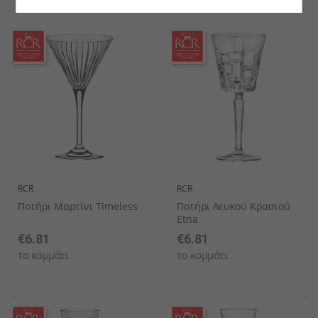
RCR
RCR
Ποτήρι Μαρτίνι Timeless
Ποτήρι Λευκού Κρασιού
Etna
€6.81
€6.81
το κομμάτι
το κομμάτι