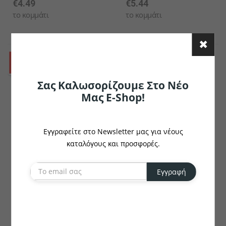
€4.49
€5.44
το κομμάτι
το κομμάτι
Σας Καλωσορίζουμε Στο Νέο
Μας E-Shop!
Εγγραφείτε στο Newsletter μας για νέους
καταλόγους και προσφορές.
RCR
RCR
Εγγραφή
Jug Timeless
Ποτήρι Απεριτίφ Melodia
€29.99
€4.76
το κομμάτι
το κομμάτι