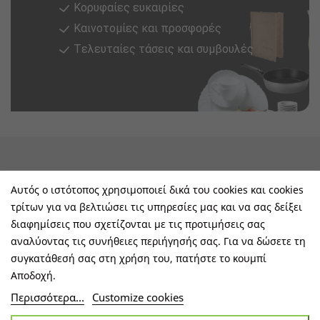
Κορυφαίες ευκαιρίες
Καινοτομίες και προσφορές
Tελευταίες τάσεις και συμβουλές
keyboard_arrow_down
Υπηρεσίες & Πληροφορίες
Αυτός ο ιστότοπος χρησιμοποιεί δικά του cookies και cookies
τρίτων για να βελτιώσει τις υπηρεσίες μας και να σας δείξει
keyboard_arrow_down
E-Shop
διαφημίσεις που σχετίζονται με τις προτιμήσεις σας
αναλύοντας τις συνήθειες περιήγησής σας. Για να δώσετε τη
keyboard_arrow_down
Τα Οφέλη Σας Μαζί Μας
συγκατάθεσή σας στη χρήση του, πατήστε το κουμπί
Αποδοχή.
keyboard_arrow_down
Ακολουθήστε Μας
Περισσότερα...
Customize cookies