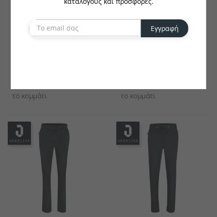
καταλόγους και προσφορές.
Εγγραφή
JOBELINE
JOBELINE
Γυναικείο Παντελόνι Σεφ
Γυναικείο Παντελόνι Σεφ
Sweatpant Καρό
Move Καρό
€68.19
€68.19
το κομμάτι
το κομμάτι