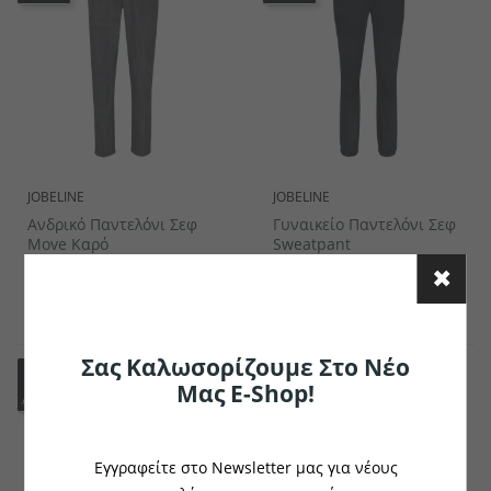
JOBELINE
JOBELINE
Ανδρικό Παντελόνι Σεφ
Γυναικείο Παντελόνι Σεφ
Move Καρό
Sweatpant
€68.19
€68.19
το κομμάτι
το κομμάτι
Σας Καλωσορίζουμε Στο Νέο
Μας E-Shop!
Εγγραφείτε στο Newsletter μας για νέους