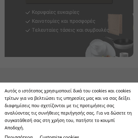
Κορυφαίες ευκαιρίες
Καινοτομίες και προσφορές
Tελευταίες τάσεις και συμβουλές
keyboard_arrow_down
Υπηρεσίες & Πληροφορίες
Αυτός ο ιστότοπος χρησιμοποιεί δικά του cookies και cookies
τρίτων για να βελτιώσει τις υπηρεσίες μας και να σας δείξει
keyboard_arrow_down
E-Shop
διαφημίσεις που σχετίζονται με τις προτιμήσεις σας
αναλύοντας τις συνήθειες περιήγησής σας. Για να δώσετε τη
keyboard_arrow_down
Τα Οφέλη Σας Μαζί Μας
συγκατάθεσή σας στη χρήση του, πατήστε το κουμπί
Αποδοχή.
keyboard_arrow_down
Ακολουθήστε Μας
Περισσότερα...
Customize cookies