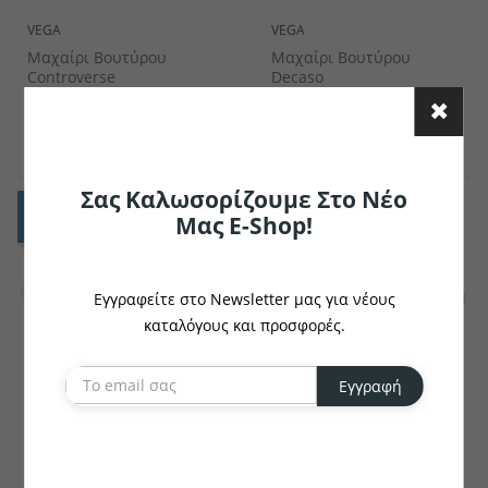
VEGA
VEGA
Μαχαίρι Βουτύρου
Μαχαίρι Βουτύρου
Controverse
Decaso
€4.76
€2.44
το κομμάτι
το κομμάτι
Σας Καλωσορίζουμε Στο Νέο
Μας E-Shop!
Εγγραφείτε στο Newsletter μας για νέους
καταλόγους και προσφορές.
Εγγραφή
VEGA
VEGA
Μαχαίρι Βουτύρου
Μαχαίρι Βουτύρου Brilio
Sydney