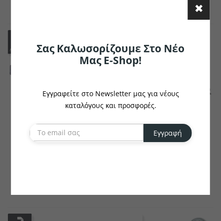
το ζευγάρι
το κομμάτι
Σας Καλωσορίζουμε Στο Νέο
Μας E-Shop!
Εγγραφείτε στο Newsletter μας για νέους
καταλόγους και προσφορές.
Εγγραφή
JOBELINE
PULSIVA
Παπιγιόν Dot
Τραγιάσκα Flin
€16.03
€18.67
το κομμάτι
το κομμάτι