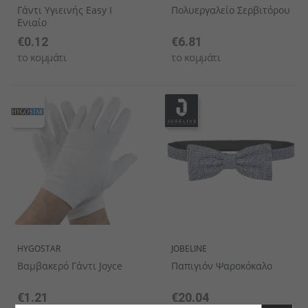
Γάντι Υγιεινής Easy I
Πολυεργαλείο Σερβιτόρου
Ενιαίο
€0.12
€6.81
το κομμάτι
το κομμάτι
HYGOSTAR
JOBELINE
Βαμβακερό Γάντι Joyce
Παπιγιόν Ψαροκόκαλο
€1.21
€20.04