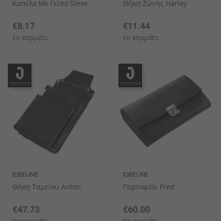
Καπέλο Με Γείσο Steve
Θήκη Ζώνης Harley
€8.17
€11.44
το κομμάτι
το κομμάτι
JOBELINE
JOBELINE
Θήκη Ταμείου Anton
Πορτοφόλι Fred
€47.73
€60.00
το κομμάτι
το κομμάτι